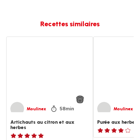
Recettes similaires
Artichauts
Purée
au
aux
citron
herbes
et
et
aux
citron
herbes
58min
Moulinex
Moulinex
Artichauts au citron et aux
Purée aux herbes e
herbes
Avis