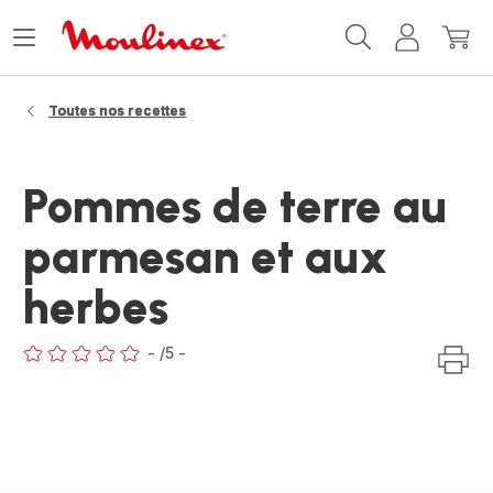
Accueil
Ouvrir
Mon
Mon
Moulinex
le
compte
panie
menu
Toutes nos recettes
Pommes de terre au
parmesan et aux
herbes
-
/5
-
ratings.0