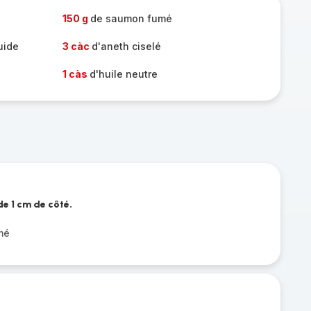
150 g
de saumon fumé
uide
3 càc
d'aneth ciselé
1 càs
d'huile neutre
e 1 cm de côté.
mé