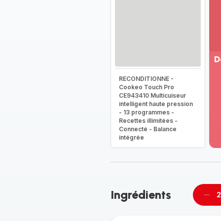
D
Vo
RECONDITIONNE -
Cookeo Touch Pro
pl
CE943410 Multicuiseur
-
intelligent haute pression
Dé
- 13 programmes -
la
Recettes illimitées -
g
Connecté - Balance
co
intégrée
-
Ingrédients
2
Supp
per