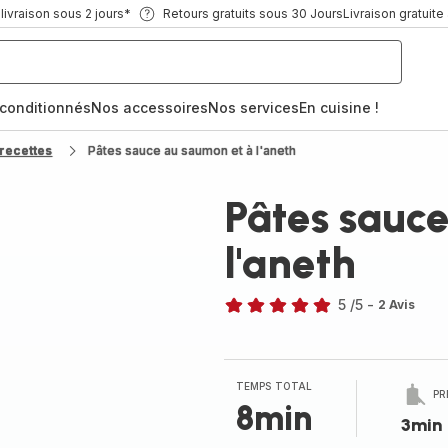
ivraison sous 2 jours*
Retours gratuits sous 30 Jours
Livraison gratuite
econditionnés
Nos accessoires
Nos services
En cuisine !
recettes
Pâtes sauce au saumon et à l'aneth
Pâtes sauc
l'aneth
5
/5
-
2 Avis
Avis
5
étoiles
(moyenne)
TEMPS TOTAL
PR
8min
3min