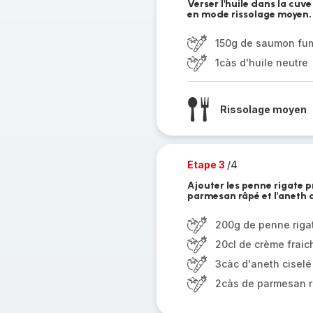
Verser l'huile dans la cuv
en mode rissolage moyen.
150g de saumon fu
1càs d'huile neutre
Rissolage moyen
Etape 3
/4
Ajouter les penne rigate p
parmesan râpé et l'aneth 
200g de penne riga
20cl de crème fraic
3càc d'aneth ciselé
2càs de parmesan 