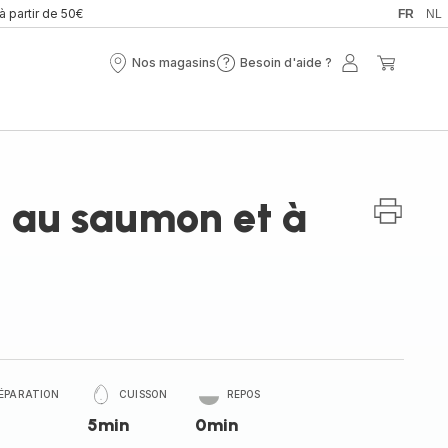
 à partir de 50€
FR
NL
Nos magasins
Besoin d'aide ?
Nos
Besoin
Mon
Mon
magasins
d'aide
compte
panier
?
e au saumon et à
ÉPARATION
CUISSON
REPOS
5min
0min