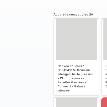
Appareils compatibles (6)
Cookeo Touch Pro
C
CE943410 Multicuiseur
C
intelligent haute pression
i
- 13 programmes -
-
Recettes illimitées -
R
Connecté - Balance
intégrée