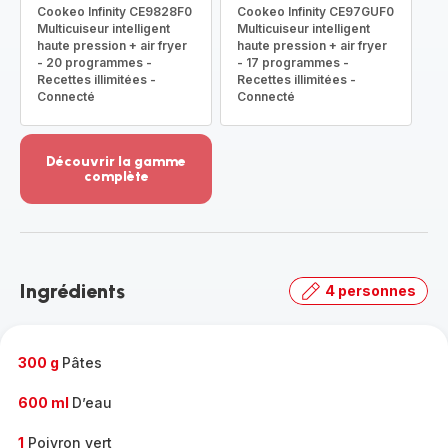
Cookeo Infinity CE9828F0
Cookeo Infinity CE97GUF0
Multicuiseur intelligent
Multicuiseur intelligent
haute pression + air fryer
haute pression + air fryer
- 20 programmes -
- 17 programmes -
Recettes illimitées -
Recettes illimitées -
Connecté
Connecté
Découvrir la gamme
complète
Voir
plus...
-
Découvrir
la
Ingrédients
4 personnes
gamme
complète
-
300 g
Pâtes
600 ml
D’eau
1
Poivron vert