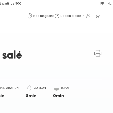
 à partir de 50€
FR
NL
Nos magasins
Besoin d'aide ?
Nos
Besoin
Mon
Mon
magasins
d'aide
compte
panier
?
 salé
PRÉPARATION
CUISSON
REPOS
in
5min
0min