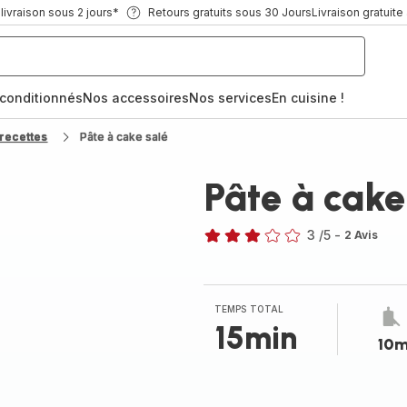
ivraison sous 2 jours*
Retours gratuits sous 30 Jours
Livraison gratuite
econditionnés
Nos accessoires
Nos services
En cuisine !
recettes
Pâte à cake salé
Pâte à cake
3
/5
-
2 Avis
Avis
3
étoiles
(moyenne)
TEMPS TOTAL
15min
10m