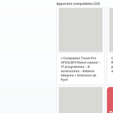
Appareils compatibles (23)
i-Companion Touch Pro
HF93L8F0 Robot cuiseur -
R
17 programmes - 8
p
accessoires - Balance
a
intégrée + Extension air
fryer
D