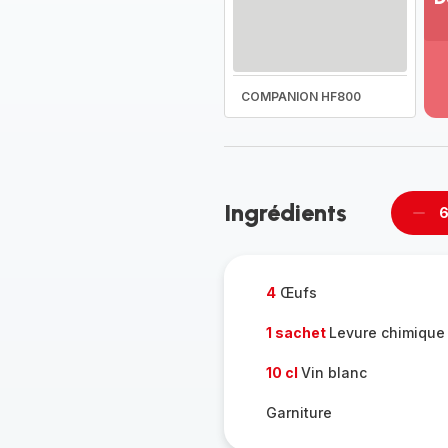
Vo
pl
-
Dé
COMPANION HF800
la
g
co
-
Ingrédients
6
Supp
per
4
Œufs
1 sachet
Levure chimique 
10 cl
Vin blanc
Garniture