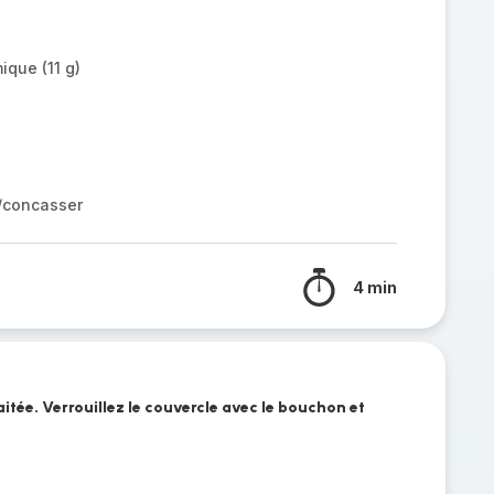
ique (11 g)
r/concasser
4 min
itée. Verrouillez le couvercle avec le bouchon et