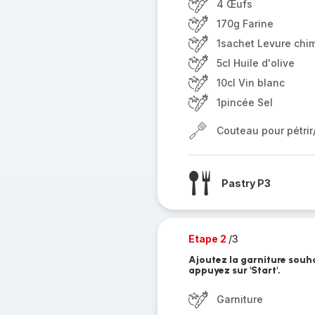
4 Œufs
170g Farine
1sachet Levure chim
5cl Huile d'olive
10cl Vin blanc
1pincée Sel
Couteau pour pétri
Pastry P3
Etape 2
/3
Ajoutez la garniture souha
appuyez sur 'Start'.
Garniture