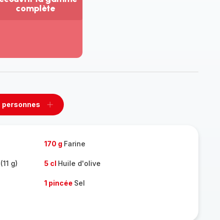
complète
ir
us...
couvrir
amme
mplète
 personnes
rimer
Ajouter
sonnes
personnes
170 g
Farine
(11 g)
5 cl
Huile d'olive
1 pincée
Sel