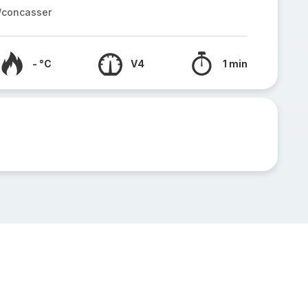
r/concasser
- °C
V4
1 min