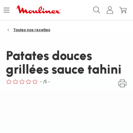
Accueil
Ouvrir
Mon
Mon
Moulinex
le
compte
panie
menu
Toutes nos recettes
Patates douces
grillées sauce tahini
-
/5
-
ratings.0