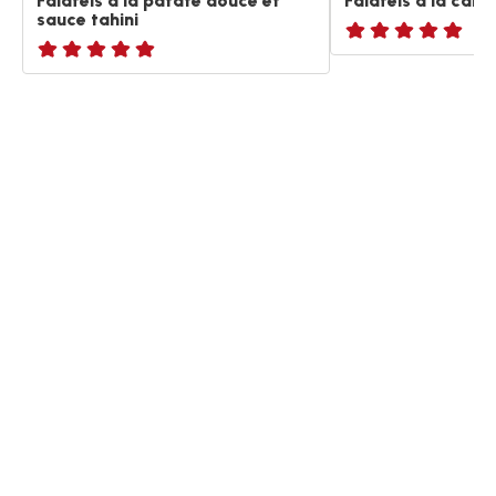
Falafels à la patate douce et
Falafels à la caro
sauce tahini
ratings.NaN
ratings.NaN