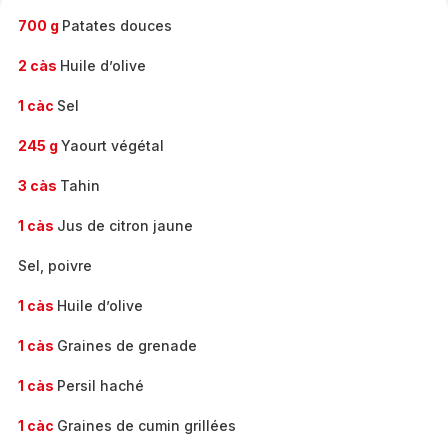
700 g
Patates douces
2 càs
Huile d’olive
1 càc
Sel
245 g
Yaourt végétal
3 càs
Tahin
1 càs
Jus de citron jaune
Sel, poivre
1 càs
Huile d’olive
1 càs
Graines de grenade
1 càs
Persil haché
1 càc
Graines de cumin grillées