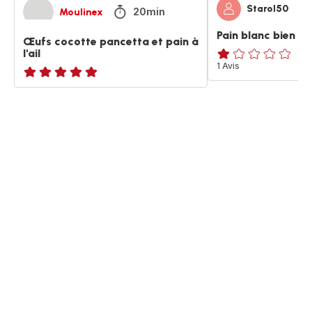
Starol50
20min
Moulinex
Pain blanc bien cu
Œufs cocotte pancetta et pain à
l'ail
Avis
1 Avis
1
ratings.NaN
étoile
(moyenne)