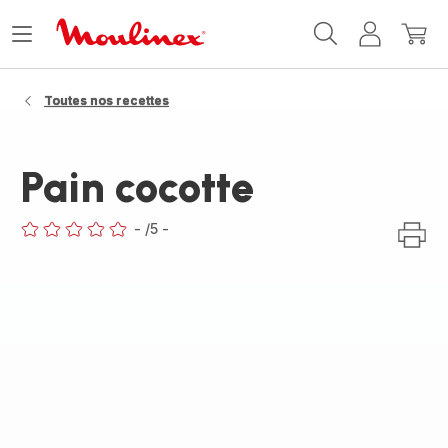
Accueil
Ouvrir
Mon
Mon
Moulinex
le
compte
panie
menu
Toutes nos recettes
Pain cocotte
-
/5
-
ratings.0