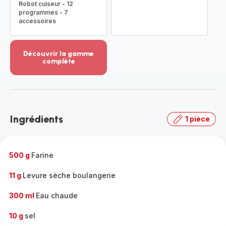
Robot cuiseur - 12
programmes - 7
accessoires
Découvrir la gamme
complète
Voir
plus...
-
Découvrir
la
Ingrédients
1 pièce
gamme
complète
-
500 g
Farine
11 g
Levure sèche boulangerie
300 ml
Eau chaude
10 g
sel