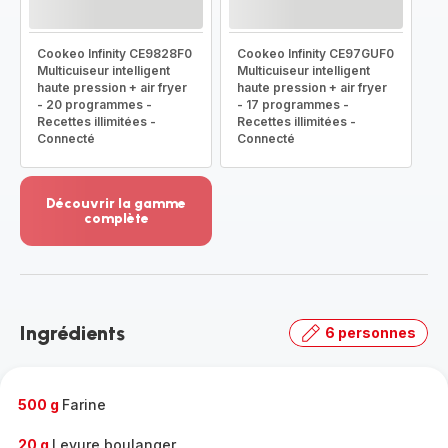
Cookeo Infinity CE9828F0
Cookeo Infinity CE97GUF0
Multicuiseur intelligent
Multicuiseur intelligent
haute pression + air fryer
haute pression + air fryer
- 20 programmes -
- 17 programmes -
Recettes illimitées -
Recettes illimitées -
Connecté
Connecté
Découvrir la gamme
complète
Voir
plus...
-
Découvrir
la
Ingrédients
6 personnes
gamme
complète
-
500 g
Farine
20 g
Levure boulanger