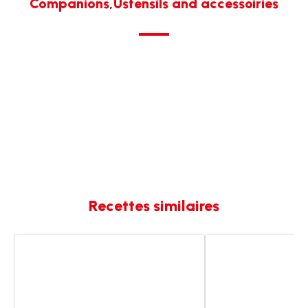
Companions,Ustensils and accessoiries
Recettes similaires
Pain
Coleslaw
brioché
au
au
sésame
sésame