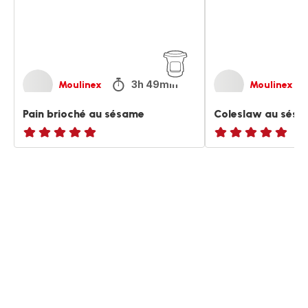
3h 49min
Moulinex
Moulinex
Pain brioché au sésame
Coleslaw au sés
ratings.NaN
ratings.NaN