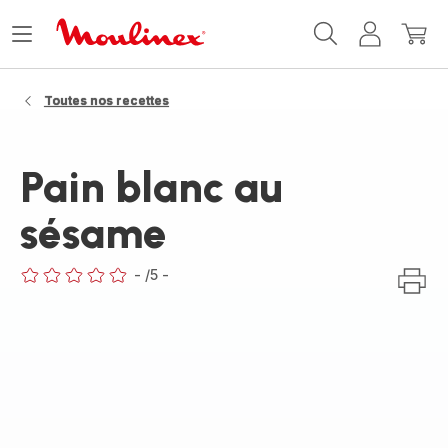
Accueil
Ouvrir
Mon
Mon
Moulinex
le
compte
panie
menu
Toutes nos recettes
Pain blanc au
sésame
-
/5
-
ratings.0