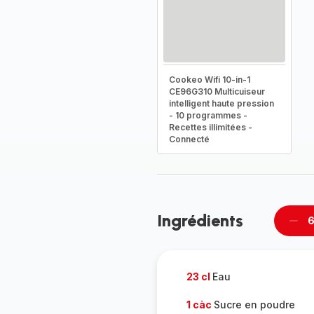
Cookeo Wifi 10-in-1
CE96G310 Multicuiseur
intelligent haute pression
- 10 programmes -
Recettes illimitées -
Connecté
Ingrédients
6
Supp
per
23 cl
Eau
1 càc
Sucre en poudre