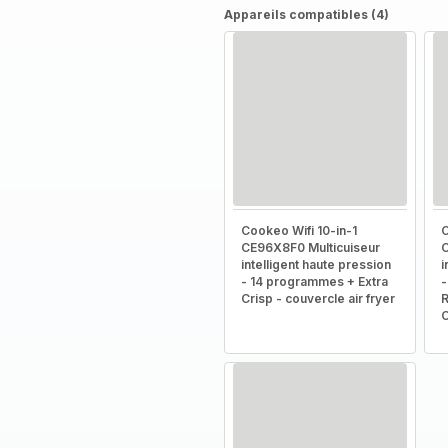
Appareils compatibles (4)
Cookeo Wifi 10-in-1
C
CE96X8F0 Multicuiseur
C
intelligent haute pression
i
- 14 programmes + Extra
-
Crisp - couvercle air fryer
R