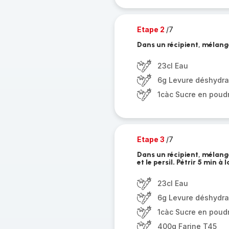
Etape 2
/7
Dans un récipient, mélanger
23cl Eau
6g Levure déshydra
1càc Sucre en poud
Etape 3
/7
Dans un récipient, mélanger
et le persil. Pétrir 5 min à 
23cl Eau
6g Levure déshydra
1càc Sucre en poud
400g Farine T45