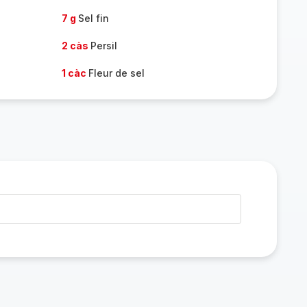
7 g
Sel fin
2 càs
Persil
1 càc
Fleur de sel