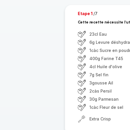
Etape 1
/7
Cette recette nécessite l'ut
23cl Eau
6g Levure déshydra
1càc Sucre en poud
400g Farine T45
4cl Huile d'olive
7g Sel fin
3gousse Ail
2càs Persil
30g Parmesan
1càc Fleur de sel
Extra Crisp