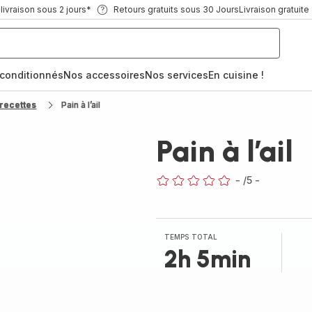
ivraison sous 2 jours*
Retours gratuits sous 30 Jours
Livraison gratuite
econditionnés
Nos accessoires
Nos services
En cuisine !
recettes
Pain à l’ail
Pain à l’ail
-
/5
-
ratings.0
TEMPS TOTAL
2h 5min