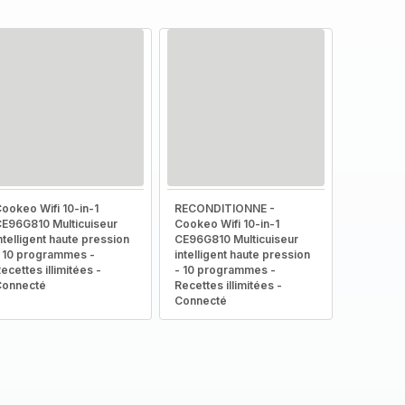
ookeo Wifi 10-in-1
RECONDITIONNE -
E96G810 Multicuiseur
Cookeo Wifi 10-in-1
ntelligent haute pression
CE96G810 Multicuiseur
 10 programmes -
intelligent haute pression
ecettes illimitées -
- 10 programmes -
Connecté
Recettes illimitées -
Connecté