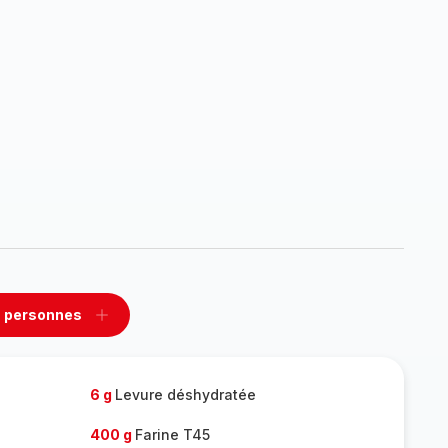
 personnes
rimer
Ajouter
sonnes
personnes
6 g
Levure déshydratée
400 g
Farine T45