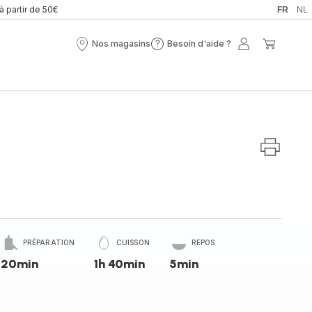
 à partir de 50€
FR
NL
Nos magasins
Besoin d'aide ?
Nos
Besoin
Mon
Mon
magasins
d'aide
compte
panier
?
PRÉPARATION
CUISSON
REPOS
20min
1h 40min
5min