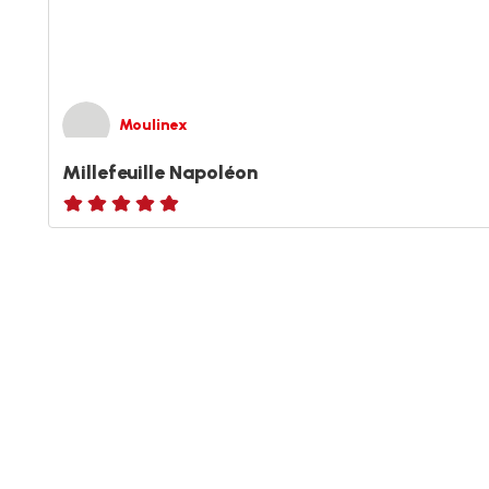
Moulinex
Millefeuille Napoléon
ratings.NaN