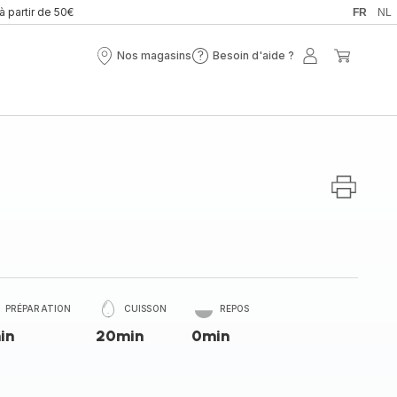
 à partir de 50€
FR
NL
Nos magasins
Besoin d'aide ?
Nos
Besoin
Mon
Mon
magasins
d'aide
compte
panier
?
PRÉPARATION
CUISSON
REPOS
in
20min
0min