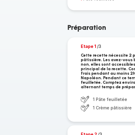
Préparation
Etape 1
/3
Cette recette nécessite 2 p
pâtissière. Les avez-vous 
non, elles sont accessibles
principal de la recette. C
frais pendant au moins 2h 
Napoléon. Pendant ce temp
feuilletée. Comptez environ
alternant temps de prépar
1 Pâte feuilletée
1 Crème pâtissière
Etape 2
/3