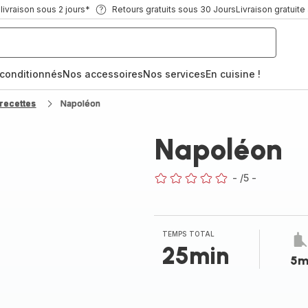
ivraison sous 2 jours*
Retours gratuits sous 30 Jours
Livraison gratuite
econditionnés
Nos accessoires
Nos services
En cuisine !
recettes
Napoléon
Napoléon
-
/5
-
ratings.0
TEMPS TOTAL
25min
5m