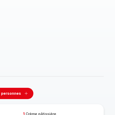
 personnes
rimer
Ajouter
sonnes
personnes
1
Crème pâtissière