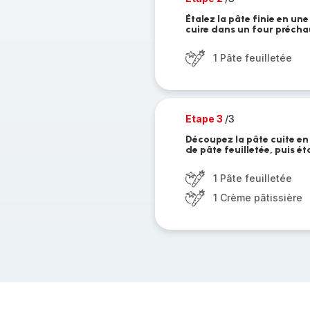
Étalez la pâte finie en u
cuire dans un four précha
1 Pâte feuilletée
Etape 3
/3
Découpez la pâte cuite en
de pâte feuilletée, puis é
1 Pâte feuilletée
1 Crème pâtissière