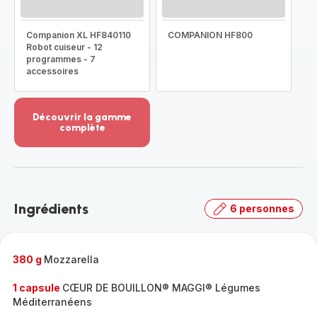
Companion XL HF840110
COMPANION HF800
Robot cuiseur - 12
programmes - 7
accessoires
Découvrir la gamme
complète
Voir
plus...
-
Découvrir
la
Ingrédients
6 personnes
gamme
complète
-
380 g
Mozzarella
1 capsule
CŒUR DE BOUILLON® MAGGI® Légumes
Méditerranéens