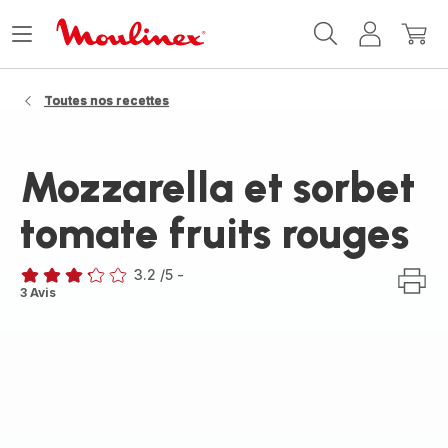
Accueil
Ouvrir
Mon
Mon
Moulinex
le
compte
panie
menu
Toutes nos recettes
Mozzarella et sorbet
tomate fruits rouges
3.2
/5
-
ratings.3.2
3 Avis