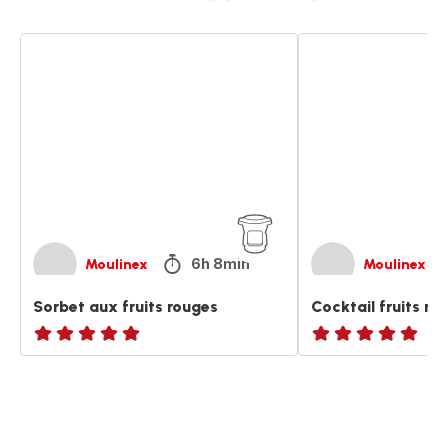
Sorbet
Cocktail
aux
fruits
fruits
rouges
rouges
6h 8min
Moulinex
Moulinex
Sorbet aux fruits rouges
Cocktail fruits ro
ratings.NaN
ratings.NaN