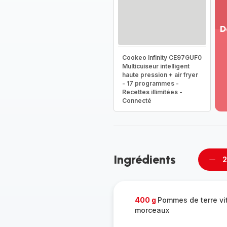
D
Vo
Cookeo Infinity CE97GUF0
pl
Multicuiseur intelligent
-
haute pression + air fryer
Dé
- 17 programmes -
la
Recettes illimitées -
g
Connecté
co
-
Ingrédients
2
Supp
per
400 g
Pommes de terre vit
morceaux