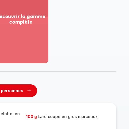
écouvrir la gamme
complète
ir
us...
couvrir
amme
mplète
 personnes
rimer
Ajouter
sonnes
personnes
elotte, en
100 g
Lard coupé en gros morceaux