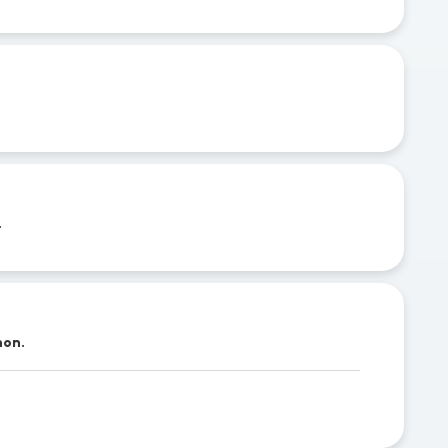
.
gnon.