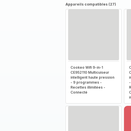
Appareils compatibles (27)
Cookeo Wifi 9-in-1
C
CE952110 Multicuiseur
C
intelligent haute pression
i
- 9 programmes -
-
Recettes illimitées -
R
Connecté
C
i