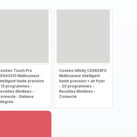
ookeo Touch Pro
Cookeo Infinity CE9828F0
E943410 Multicuiseur
Multicuiseur intelligent
ntelligent haute pression
haute pression + air fryer
 13 programmes -
- 20 programmes -
ecettes illimitées -
Recettes illimitées -
onnecté - Balance
Connecté
ntégrée