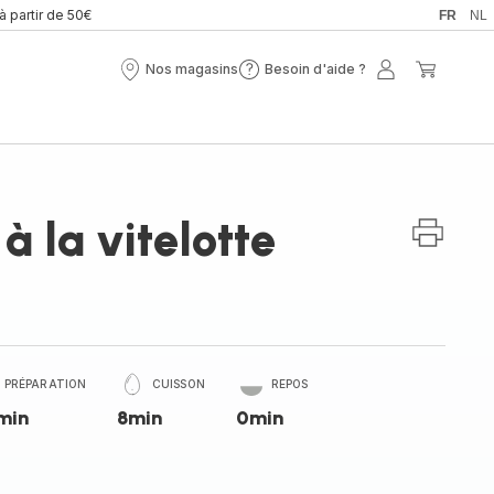
 à partir de 50€
FR
NL
Nos magasins
Besoin d'aide ?
Nos
Besoin
Mon
Mon
magasins
d'aide
compte
panier
?
à la vitelotte
PRÉPARATION
CUISSON
REPOS
min
8min
0min