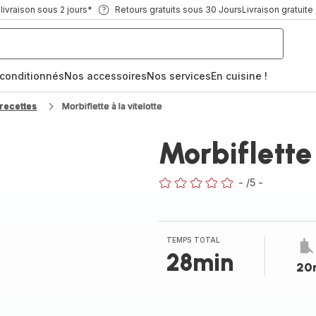
ivraison sous 2 jours*
Retours gratuits sous 30 Jours
Livraison gratuite
econditionnés
Nos accessoires
Nos services
En cuisine !
recettes
Morbiflette à la vitelotte
Morbiflette 
-
/5
-
ratings.0
TEMPS TOTAL
28min
20