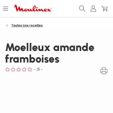
Accueil
Ouvrir
Mon
Mon
Moulinex
le
compte
panie
menu
Toutes nos recettes
Moelleux amande
framboises
-
/5
-
ratings.0