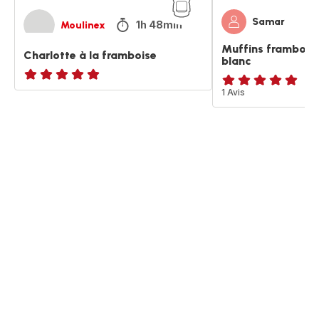
Samar
1h 48min
Moulinex
Muffins framboise
Charlotte à la framboise
blanc
ratings.NaN
Avis
1 Avis
5
étoiles
(moyenne)