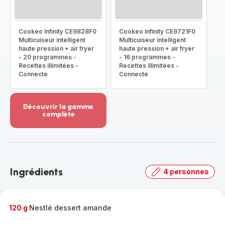
Cookeo Infinity CE9828F0
Cookeo Infinity CE9721F0
Multicuiseur intelligent
Multicuiseur intelligent
haute pression + air fryer
haute pression + air fryer
- 20 programmes -
- 16 programmes -
Recettes illimitées -
Recettes illimitées -
Connecté
Connecté
Découvrir la gamme
complète
Voir
plus...
-
Découvrir
la
Ingrédients
4 personnes
gamme
complète
-
120 g
Nestlé dessert amande