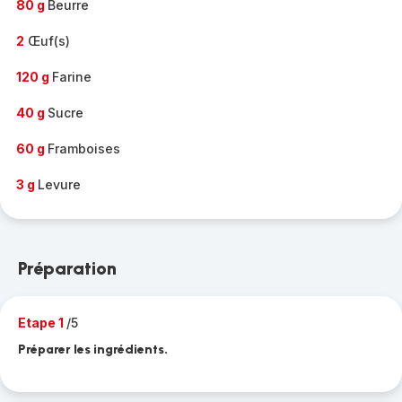
80 g
Beurre
2
Œuf(s)
120 g
Farine
40 g
Sucre
60 g
Framboises
3 g
Levure
Préparation
Etape 1
/5
Préparer les ingrédients.