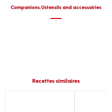
Companions,Ustensils and accessoiries
Recettes similaires
Brocolis
Cigares
aux
aux
amandes
amandes