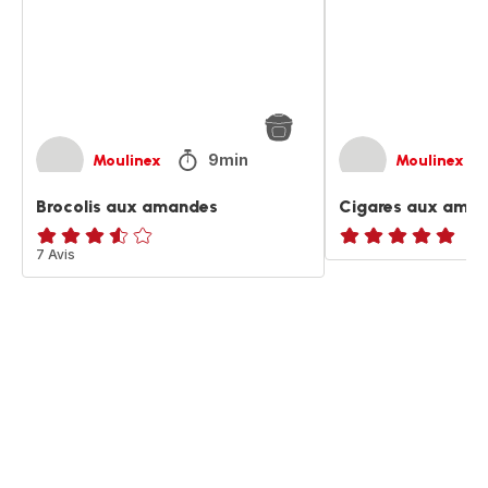
9min
Moulinex
Moulinex
Brocolis aux amandes
Cigares aux ama
ratings.3.5
7 Avis
ratings.NaN