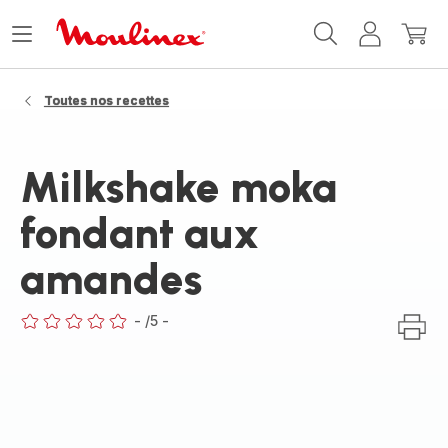
Accueil
Ouvrir
Mon
Mon
Moulinex
le
compte
panie
menu
Toutes nos recettes
Milkshake moka
fondant aux
amandes
-
/5
-
ratings.0