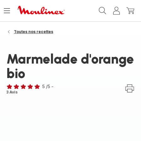
Accueil
Ouvrir
Mon
Mon
Moulinex
le
compte
panie
menu
Toutes nos recettes
Marmelade d'orange
bio
5
/5
-
Avis
3 Avis
5
étoiles
(moyenne)