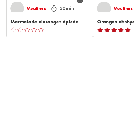
30min
Moulinex
Moulinex
Marmelade d'oranges épicée
Oranges déshydra
ratings.0
ratings.NaN