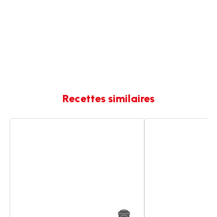
Recettes similaires
Marmelade
Oranges
d'oranges
déshydratées
épicée