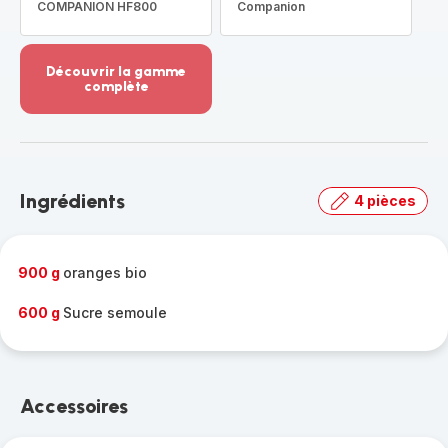
COMPANION HF800
Companion
Découvrir la gamme
complète
Voir
plus...
-
Découvrir
la
Ingrédients
4 pièces
gamme
complète
-
900 g
oranges bio
600 g
Sucre semoule
Accessoires