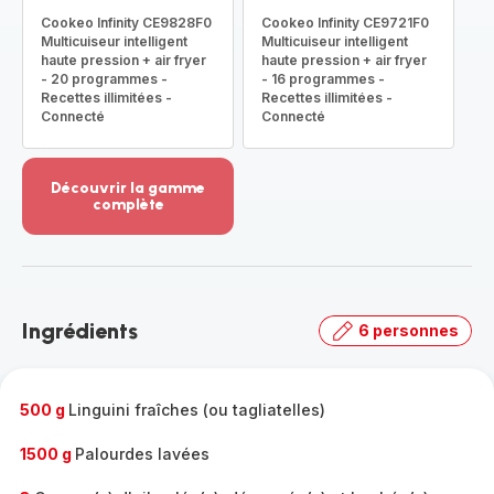
Cookeo Infinity CE9828F0
Cookeo Infinity CE9721F0
Multicuiseur intelligent
Multicuiseur intelligent
haute pression + air fryer
haute pression + air fryer
- 20 programmes -
- 16 programmes -
Recettes illimitées -
Recettes illimitées -
Connecté
Connecté
Découvrir la gamme
complète
Voir
plus...
-
Découvrir
la
Ingrédients
6 personnes
gamme
complète
-
500 g
Linguini fraîches (ou tagliatelles)
1500 g
Palourdes lavées