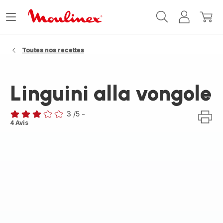
Accueil
Ouvrir
Mon
Mon
Moulinex
le
compte
panie
menu
Toutes nos recettes
Linguini alla vongole
3
/5
-
Avis
4 Avis
3
étoiles
(moyenne)