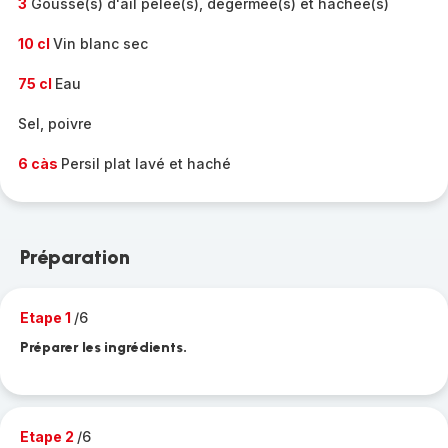
3
Gousse(s) d'ail pelée(s), dégermée(s) et hachée(s)
10 cl
Vin blanc sec
75 cl
Eau
Sel, poivre
6 càs
Persil plat lavé et haché
Préparation
Etape 1
/6
Préparer les ingrédients.
Etape 2
/6