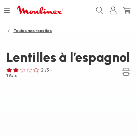
Accueil
Ouvrir
Mon
Mon
Moulinex
le
compte
panie
menu
Toutes nos recettes
Lentilles à l’espagnol
2
/5
-
Avis
1 Avis
2
étoiles
(moyenne)