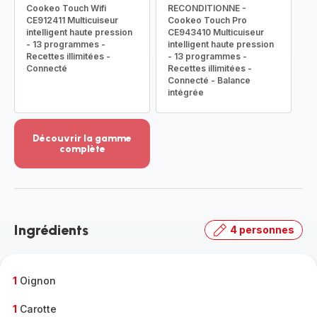
Cookeo Touch Wifi
RECONDITIONNE -
CE912411 Multicuiseur
Cookeo Touch Pro
intelligent haute pression
CE943410 Multicuiseur
- 13 programmes -
intelligent haute pression
Recettes illimitées -
- 13 programmes -
Connecté
Recettes illimitées -
Connecté - Balance
intégrée
Découvrir la gamme
complète
Voir
plus...
-
Découvrir
la
Ingrédients
4 personnes
gamme
complète
-
1
Oignon
1
Carotte