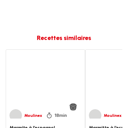
Recettes similaires
Marmite
Marmitte
à
à
l'espagnol
l'espagnol
18min
Moulinex
Moulinex
Marmite à l'espagnol
Marmitte à l'espa