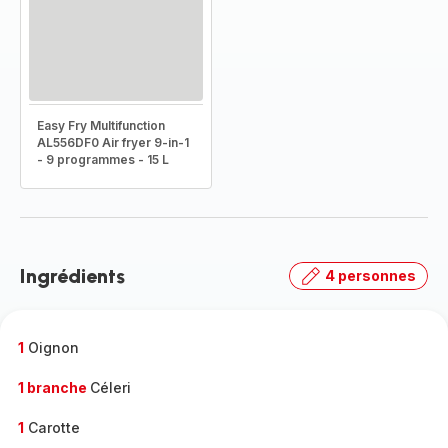
Easy Fry Multifunction
AL556DF0 Air fryer 9-in-1
- 9 programmes - 15 L
Ingrédients
4 personnes
1
Oignon
1 branche
Céleri
1
Carotte