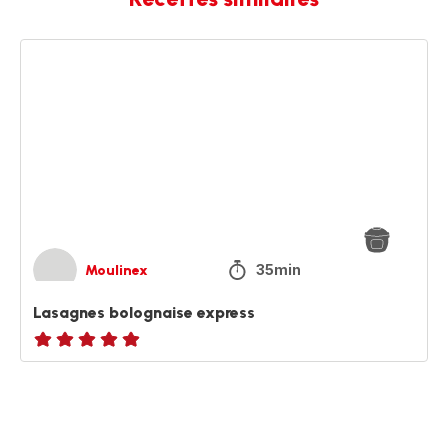
Lasagnes
bolognaise
express
35min
Moulinex
Lasagnes bolognaise express
ratings.NaN