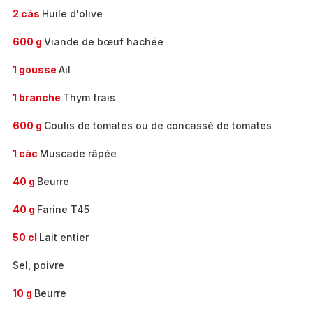
2 càs
Huile d'olive
600 g
Viande de bœuf hachée
1 gousse
Ail
1 branche
Thym frais
600 g
Coulis de tomates ou de concassé de tomates
1 càc
Muscade râpée
40 g
Beurre
40 g
Farine T45
50 cl
Lait entier
Sel, poivre
10 g
Beurre