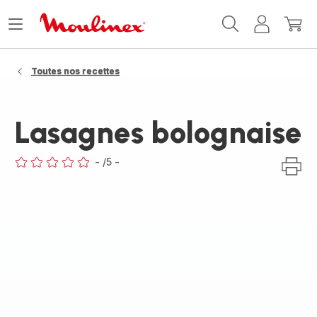
Accueil
Ouvrir
Mon
Mon
Moulinex
le
compte
panie
menu
Toutes nos recettes
Lasagnes bolognaise
-
/5
-
ratings.0