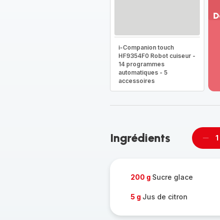
D
Vo
pl
i-Companion touch
-
HF9354F0 Robot cuiseur -
Dé
14 programmes
automatiques - 5
la
accessoires
g
co
-
Ingrédients
1
Supp
pièc
200 g
Sucre glace
5 g
Jus de citron