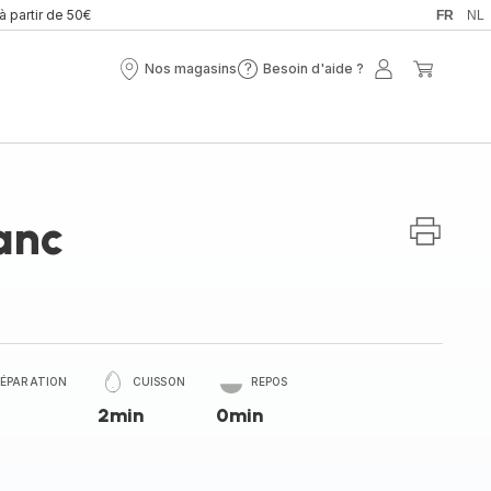
 à partir de 50€
FR
NL
Nos magasins
Besoin d'aide ?
Nos
Besoin
Mon
Mon
magasins
d'aide
compte
panier
?
anc
RÉPARATION
CUISSON
REPOS
2min
0min