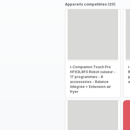
Appareils compatibles (20)
i-Companion Touch Pro
i
HF93L8F0 Robot cuiseur -
R
17 programmes - 8
p
accessoires - Balance
a
intégrée + Extension air
fryer