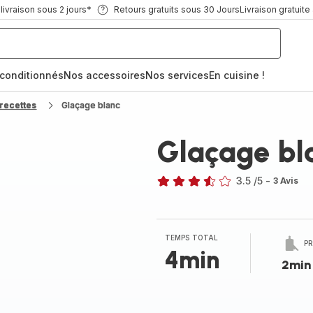
ivraison sous 2 jours*
Retours gratuits sous 30 Jours
Livraison gratuite
econditionnés
Nos accessoires
Nos services
En cuisine !
recettes
Glaçage blanc
Glaçage bl
3.5
/5
-
3 Avis
ratings.3.5
TEMPS TOTAL
P
4min
2min