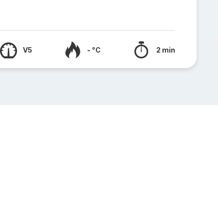
V5
- °C
2 min