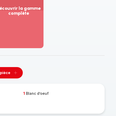
écouvrir la gamme
complète
ir
us...
couvrir
amme
mplète
 pièce
rimer
Ajouter
e
pièce
1
Blanc d’oeuf