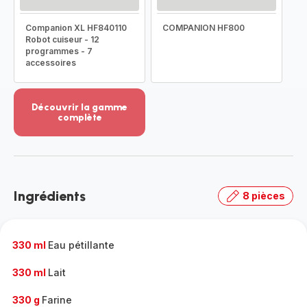
Companion XL HF840110
COMPANION HF800
Robot cuiseur - 12
programmes - 7
accessoires
Découvrir la gamme
complète
Voir
plus...
-
Découvrir
la
Ingrédients
8 pièces
gamme
complète
-
330 ml
Eau pétillante
330 ml
Lait
330 g
Farine