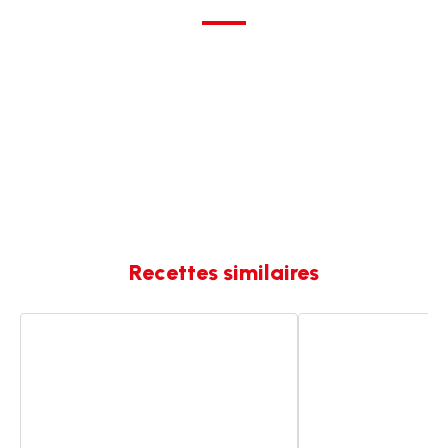
Recettes similaires
Gaufres
Gaufres
de
Liège