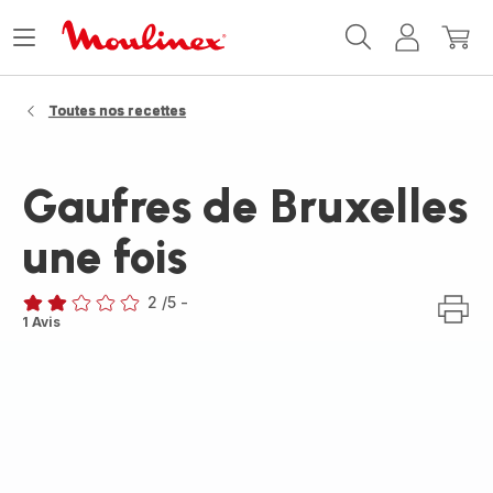
Accueil
Ouvrir
Mon
Mon
Moulinex
le
compte
panie
menu
Toutes nos recettes
Gaufres de Bruxelles
une fois
2
/5
-
Avis
1 Avis
2
étoiles
(moyenne)