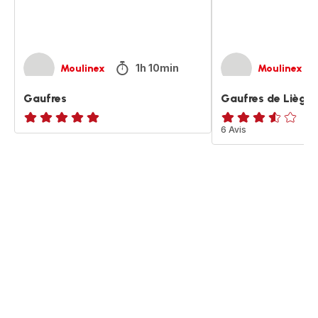
1h 10min
Moulinex
Moulinex
Gaufres
Gaufres de Liège
ratings.NaN
ratings.3.5
6 Avis