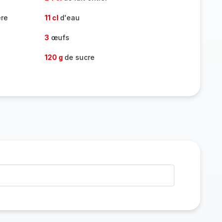
ère
11 cl
d'eau
3
œufs
120 g
de sucre