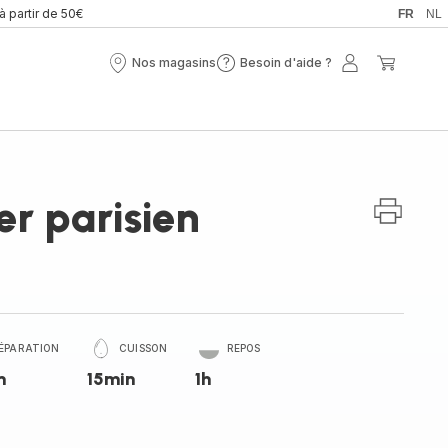
 à partir de 50€
FR
NL
Nos magasins
Besoin d'aide ?
Nos
Besoin
Mon
Mon
magasins
d'aide
compte
panier
?
er parisien
ÉPARATION
CUISSON
REPOS
n
15min
1h