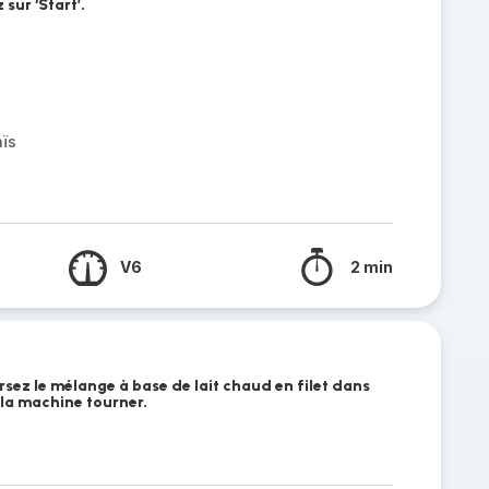
sur ‘Start’.
ïs
V6
2 min
ersez le mélange à base de lait chaud en filet dans
 la machine tourner.