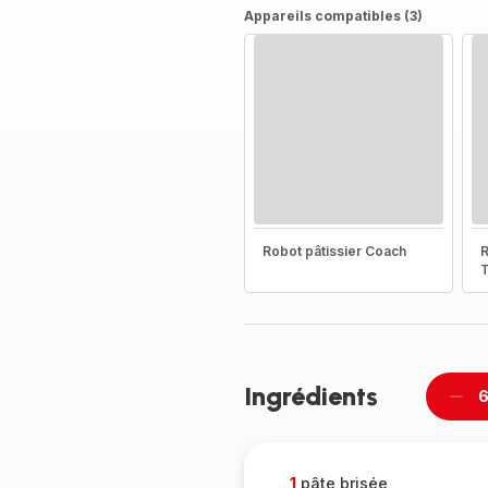
Appareils compatibles (3)
Robot pâtissier Coach
R
T
Ingrédients
6
Supp
per
1
pâte brisée