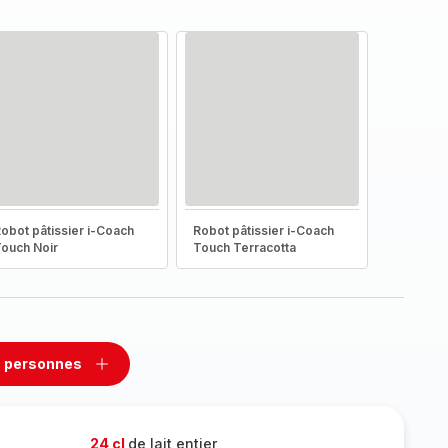
obot pâtissier i-Coach
Robot pâtissier i-Coach
ouch Noir
Touch Terracotta
 personnes
rimer
Ajouter
sonnes
personnes
24 cl
de lait entier