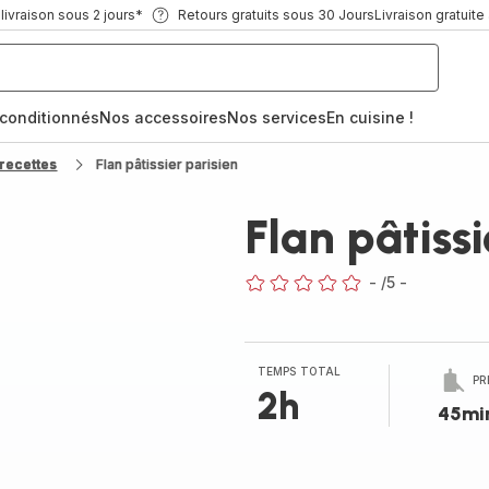
ivraison sous 2 jours*
Retours gratuits sous 30 Jours
Livraison gratuite
econditionnés
Nos accessoires
Nos services
En cuisine !
recettes
Flan pâtissier parisien
Flan pâtissi
-
/5
-
ratings.0
TEMPS TOTAL
PR
2h
45mi