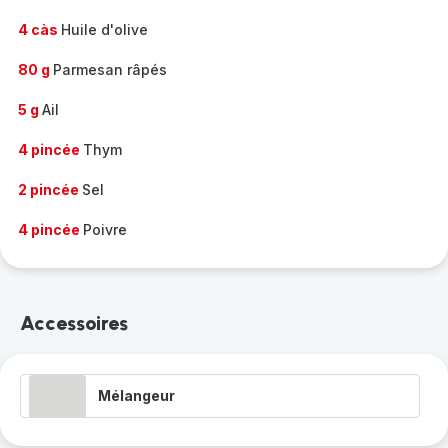
4 càs
Huile d'olive
80 g
Parmesan râpés
5 g
Ail
4 pincée
Thym
2 pincée
Sel
4 pincée
Poivre
Accessoires
Mélangeur