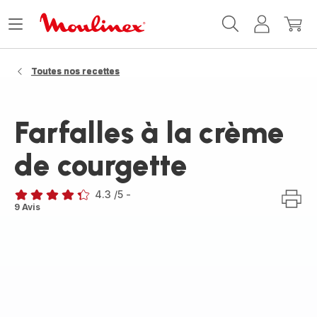
Accueil
Ouvrir
Mon
Mon
Moulinex
le
compte
panie
menu
Toutes nos recettes
Farfalles à la crème
de courgette
4.3
/5
-
ratings.4.3
9 Avis