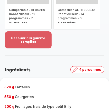
Companion XL HF840110
Companion XL HF80CB10
Robot cuiseur - 12
Robot cuiseur - 14
programmes - 7
programmes - 6
accessoires
accessoires
Découvrir la gamme
complète
Voir
plus...
-
Découvrir
la
Ingrédients
4 personnes
gamme
complète
-
320 g
Farfalles
550 g
Courgettes
200 g
Fromages frais de type petit Billy