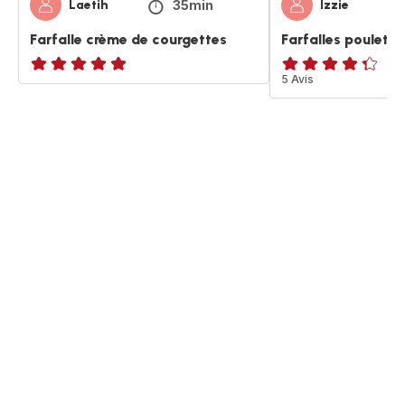
35min
Laetih
Izzie
Farfalle crème de courgettes
Farfalles poulet 
Avis
ratings.4.3
5 Avis
5
étoiles
(moyenne)