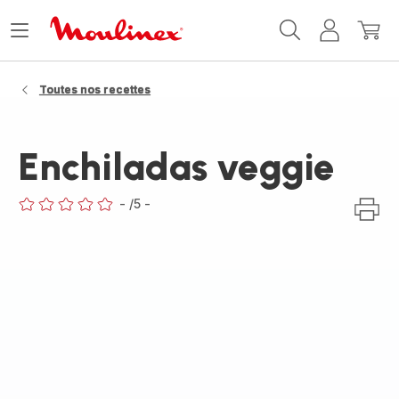
Accueil
Ouvrir
Mon
Mon
Moulinex
le
compte
panie
menu
Toutes nos recettes
Enchiladas veggie
-
/5
-
ratings.0