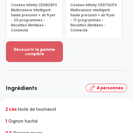
Cookeo Infinity CE9828F0
Cookeo Infinity CE97GUF0
Multicuiseur intelligent
Multicuiseur intelligent
haute pression + air fryer
haute pression + air fryer
- 20 programmes -
- 17 programmes -
Recettes illimitées -
Recettes illimitées -
Connecté
Connecté
Découvrir la gamme
complète
Voir
plus...
-
Découvrir
la
Ingrédients
4 personnes
gamme
complète
-
2 càs
Huile de tournesol
1
Oignon haché
0.5
Poivron rouge