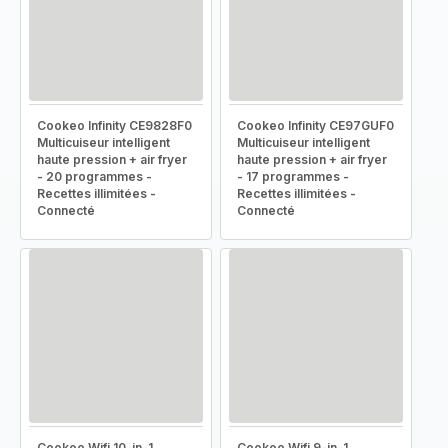
Cookeo Infinity CE9828F0
Cookeo Infinity CE97GUF0
Multicuiseur intelligent
Multicuiseur intelligent
haute pression + air fryer
haute pression + air fryer
- 20 programmes -
- 17 programmes -
Recettes illimitées -
Recettes illimitées -
Connecté
Connecté
Cookeo Wifi 10-in-1
Cookeo Wifi 9-in-1