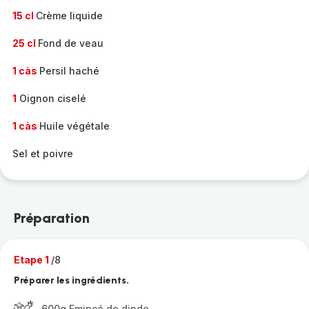
15 cl
Crème liquide
25 cl
Fond de veau
1 càs
Persil haché
1
Oignon ciselé
1 càs
Huile végétale
Sel et poivre
Préparation
Etape 1
/8
Préparer les ingrédients.
600g Emincé de dinde