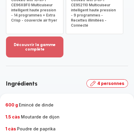
CE96X8F0 Multicuiseur
CE952110 Multicuiseur
intelligent haute pression
intelligent haute pression
- 14 programmes + Extra
- 9 programmes -
Crisp - couvercle air fryer
Recettes illimitées -
Connecté
Découvrir la gamme
complète
Voir
plus...
-
Découvrir
la
Ingrédients
4 personnes
gamme
complète
-
600 g
Emincé de dinde
1.5 càs
Moutarde de dijon
1 càs
Poudre de paprika