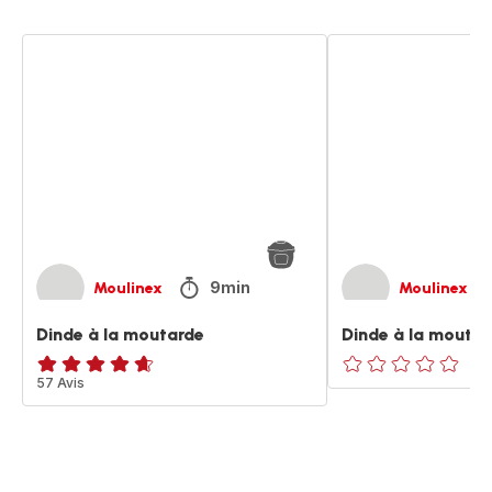
Dinde
Dinde
à
à
la
la
moutarde
moutarde
9min
Moulinex
Moulinex
Dinde à la moutarde
Dinde à la moutar
ratings.4.6
57 Avis
ratings.0