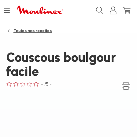
Accueil
Ouvrir
Mon
Mon
Moulinex
le
compte
panie
menu
Toutes nos recettes
Couscous boulgour
facile
-
/5
-
ratings.0