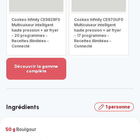
Cookeo Infinity CE9828F0
Cookeo Infinity CE97GUF0
Multicuiseur intelligent
Multicuiseur intelligent
haute pression + air fryer
haute pression + air fryer
- 20 programmes -
- 17 programmes -
Recettes illimitées -
Recettes illimitées -
Connecté
Connecté
Découvrir la gamme
complète
Voir
plus...
-
Découvrir
la
Ingrédients
1 personne
gamme
complète
-
50 g
Boulgour