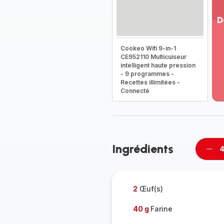
D
Vo
Cookeo Wifi 9-in-1
pl
CE952110 Multicuiseur
-
intelligent haute pression
Dé
- 9 programmes -
la
Recettes illimitées -
g
Connecté
co
-
Ingrédients
4
Supp
per
2
Œuf(s)
40 g
Farine