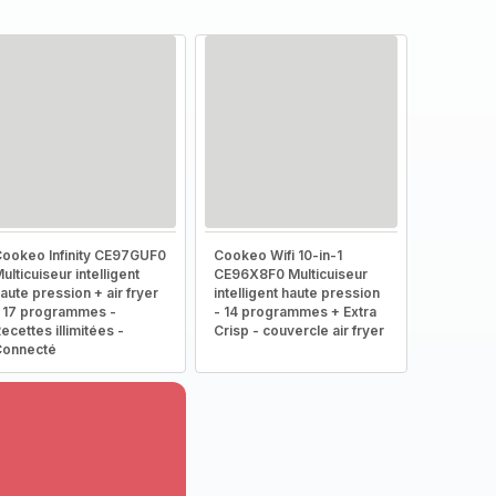
ookeo Infinity CE97GUF0
Cookeo Wifi 10-in-1
ulticuiseur intelligent
CE96X8F0 Multicuiseur
aute pression + air fryer
intelligent haute pression
 17 programmes -
- 14 programmes + Extra
ecettes illimitées -
Crisp - couvercle air fryer
Connecté