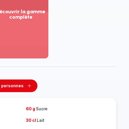
écouvrir la gamme
complète
ir
us...
couvrir
amme
mplète
 personnes
rimer
Ajouter
sonnes
personnes
60 g
Sucre
30 cl
Lait