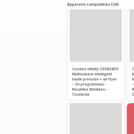
Appareils compatibles (28)
Cookeo Infinity CE9828F0
C
Multicuiseur intelligent
M
haute pression + air fryer
h
- 20 programmes -
-
Recettes illimitées -
R
Connecté