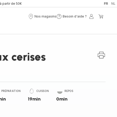
 à partir de 50€
FR
NL
Nos magasins
Besoin d'aide ?
Nos
Besoin
Mon
Mon
magasins
d'aide
compte
panier
?
ux cerises
PRÉPARATION
CUISSON
REPOS
min
19min
0min