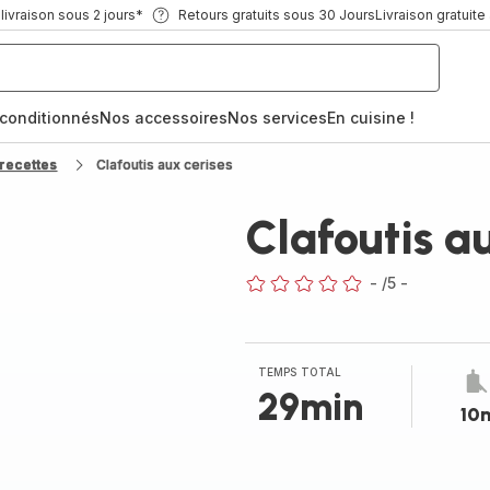
ivraison sous 2 jours*
Retours gratuits sous 30 Jours
Livraison gratuite
econditionnés
Nos accessoires
Nos services
En cuisine !
recettes
Clafoutis aux cerises
Clafoutis a
-
/5
-
ratings.0
TEMPS TOTAL
29min
10