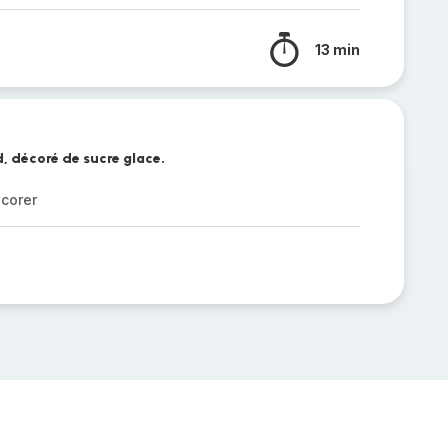
13 min
, décoré de sucre glace.
écorer