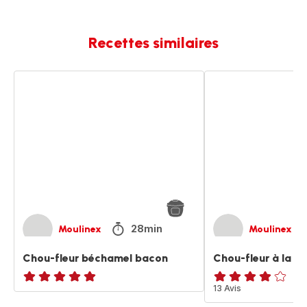
Recettes similaires
Chou-
Chou-
fleur
fleur
béchamel
à
bacon
la
béchamel
28min
Moulinex
Moulinex
Chou-fleur béchamel bacon
Chou-fleur à la b
ratings.NaN
Avis
13 Avis
4