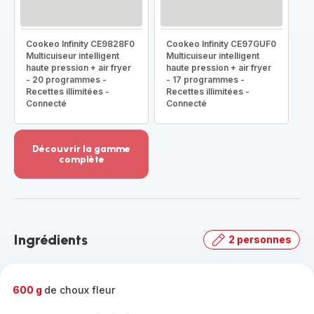
Cookeo Infinity CE9828F0
Cookeo Infinity CE97GUF0
Multicuiseur intelligent
Multicuiseur intelligent
haute pression + air fryer
haute pression + air fryer
- 20 programmes -
- 17 programmes -
Recettes illimitées -
Recettes illimitées -
Connecté
Connecté
Découvrir la gamme
complète
Voir
plus...
-
Découvrir
la
Ingrédients
2 personnes
gamme
complète
-
600 g
de choux fleur