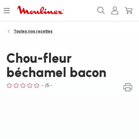
Accueil
Ouvrir
Mon
Mon
Moulinex
le
compte
panie
menu
Toutes nos recettes
Chou-fleur
béchamel bacon
-
/5
-
ratings.0