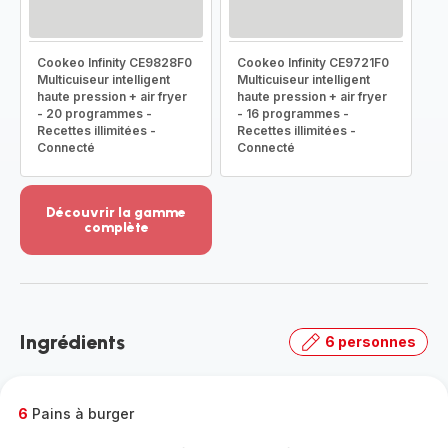
Cookeo Infinity CE9828F0
Cookeo Infinity CE9721F0
Multicuiseur intelligent
Multicuiseur intelligent
haute pression + air fryer
haute pression + air fryer
- 20 programmes -
- 16 programmes -
Recettes illimitées -
Recettes illimitées -
Connecté
Connecté
Découvrir la gamme
complète
Voir
plus...
-
Découvrir
la
Ingrédients
6 personnes
gamme
complète
-
6
Pains à burger