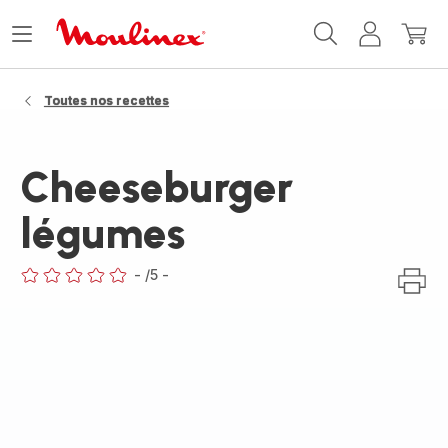
Accueil
Ouvrir
Mon
Mon
Moulinex
le
compte
panie
menu
Toutes nos recettes
Cheeseburger
légumes
-
/5
-
ratings.0