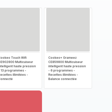
ookeo Touch Wifi
Cookeo+ Grameez
E902800 Multicuiseur
CE859800 Multicuiseur
ntelligent haute pression
intelligent haute pression
 13 programmes -
- 6 programmes -
ecettes illimitées -
Recettes illimitées -
Connecté
Balance connectée