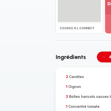
D
Vo
pl
-
Dé
COOKEO 6 L CONNECT
la
g
co
-
Ingrédients
4
Supp
per
2
Carottes
1
Oignon
3
Boîtes haricots sauces 
1
Concentré tomate