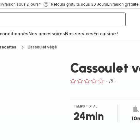
ivraison sous 2 jours*
Retours gratuits sous 30 Jours
Livraison gratuite
econditionnés
Nos accessoires
Nos services
En cuisine !
recettes
Cassoulet végé
Cassoulet 
-
/5
-
ratings.0
TEMPS TOTAL
24min
10