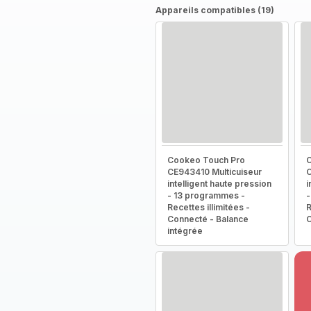
Appareils compatibles (19)
Cookeo Touch Pro
C
CE943410 Multicuiseur
C
intelligent haute pression
i
- 13 programmes -
-
Recettes illimitées -
R
Connecté - Balance
intégrée