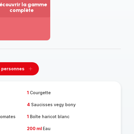
écouvrir la gamme
complète
ir
us...
couvrir
amme
mplète
 personnes
rimer
Ajouter
sonnes
personnes
1
Courgette
4
Saucisses vegy bony
tomates
1
Boîte haricot blanc
200 ml
Eau