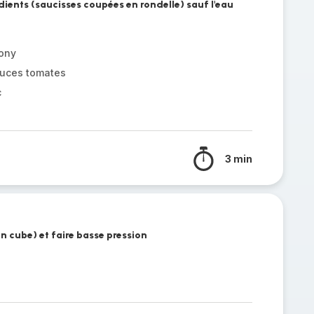
édients (saucisses coupées en rondelle) sauf l'eau
ony
auces tomates
c
3 min
on cube) et faire basse pression