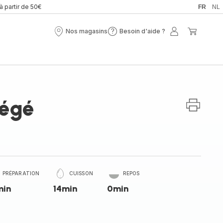
 à partir de 50€
FR
NL
Nos magasins
Besoin d'aide ?
Nos
Besoin
Mon
Mon
magasins
d'aide
compte
panier
?
végé
PRÉPARATION
CUISSON
REPOS
min
14min
0min