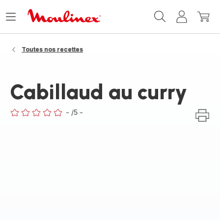
Accueil
Ouvrir
Mon
Mon
Moulinex
le
compte
panie
menu
Toutes nos recettes
Cabillaud au curry
-
/5
-
ratings.0