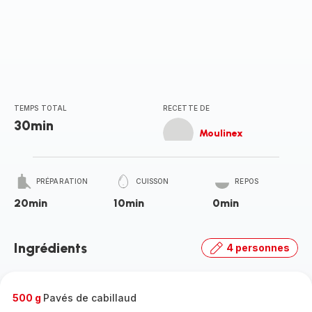
TEMPS TOTAL
RECETTE DE
30min
Moulinex
PRÉPARATION
CUISSON
REPOS
20min
10min
0min
Ingrédients
4 personnes
500 g
Pavés de cabillaud