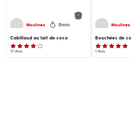
8min
Moulinex
Moulinex
Cabillaud au lait de coco
Bouchées de cabi
Avis
17 Avis
Avis
1 Avis
4
5
étoiles
étoiles
(moyenne)
(moyenne)