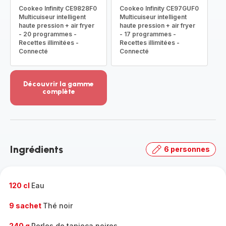
Cookeo Infinity CE9828F0
Cookeo Infinity CE97GUF0
Multicuiseur intelligent
Multicuiseur intelligent
haute pression + air fryer
haute pression + air fryer
- 20 programmes -
- 17 programmes -
Recettes illimitées -
Recettes illimitées -
Connecté
Connecté
Découvrir la gamme
complète
Voir
plus...
-
Découvrir
la
Ingrédients
6 personnes
gamme
complète
-
120 cl
Eau
9 sachet
Thé noir
240 g
Perles de tapioca noires