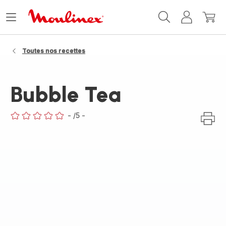
Accueil
Ouvrir
Mon
Mon
Moulinex
le
compte
panie
menu
Toutes nos recettes
Bubble Tea
-
/5
-
ratings.0