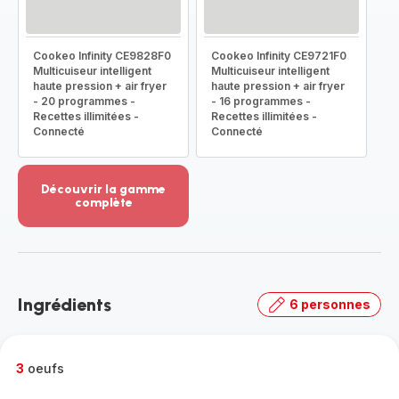
Cookeo Infinity CE9828F0
Cookeo Infinity CE9721F0
Multicuiseur intelligent
Multicuiseur intelligent
haute pression + air fryer
haute pression + air fryer
- 20 programmes -
- 16 programmes -
Recettes illimitées -
Recettes illimitées -
Connecté
Connecté
Découvrir la gamme
complète
Voir
plus...
-
Découvrir
la
Ingrédients
6 personnes
gamme
complète
-
3
oeufs