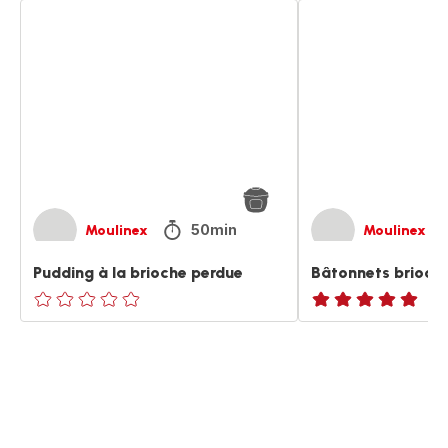
Pudding
Bâtonnets
à
brioche
la
perdue
brioche
perdue
50min
Moulinex
Moulinex
Pudding à la brioche perdue
Bâtonnets brioch
ratings.0
ratings.NaN