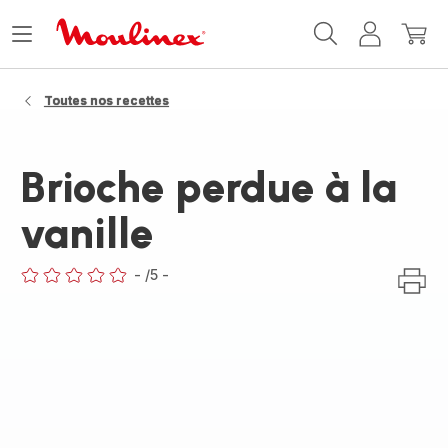
Accueil
Ouvrir
Mon
Mon
Moulinex
le
compte
panie
menu
Toutes nos recettes
Brioche perdue à la
vanille
-
/5
-
ratings.0