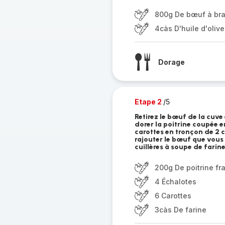
800g De bœuf à bra
4càs D'huile d'olive
Dorage
Etape 2
/5
Retirez le bœuf de la cuve
dorer la poitrine coupée e
carottes en tronçon de 2 c
rajouter le bœuf que vou
cuillères à soupe de farin
200g De poitrine fr
4 Échalotes
6 Carottes
3càs De farine