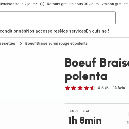
ivraison sous 2 jours*
Retours gratuits sous 30 Jours
Livraison gratuite
econditionnés
Nos accessoires
Nos services
En cuisine !
recettes
Boeuf Braisé au vin rouge et polenta
Boeuf Brais
polenta
4.5
/5
-
13 Avis
ratings.4.5
TEMPS TOTAL
1h 8min