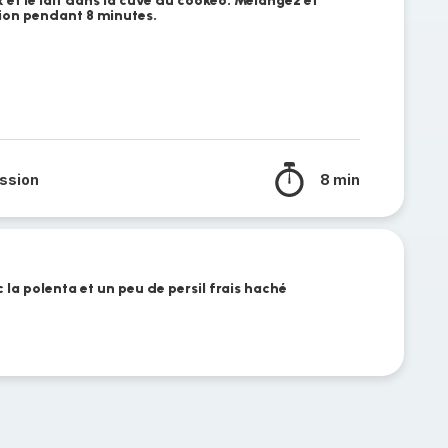
et le lait dans la cuve du cookeo. Mélangez et
ion pendant 8 minutes.
ssion
8 min
 la polenta et un peu de persil frais haché