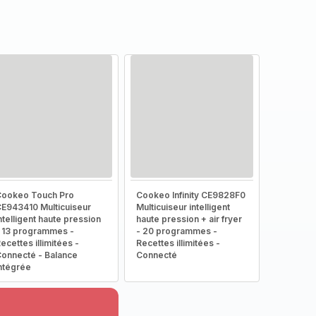
ookeo Touch Pro
Cookeo Infinity CE9828F0
E943410 Multicuiseur
Multicuiseur intelligent
ntelligent haute pression
haute pression + air fryer
 13 programmes -
- 20 programmes -
ecettes illimitées -
Recettes illimitées -
onnecté - Balance
Connecté
ntégrée