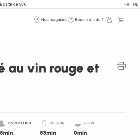
 à partir de 50€
FR
NL
Nos magasins
Besoin d'aide ?
Nos
Besoin
Mon
Mon
magasins
d'aide
compte
panier
?
é au vin rouge et
PRÉPARATION
CUISSON
REPOS
15min
53min
0min