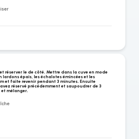
iser
 et réserver le de côté. Mettre dans la cuve en mode
n lardons épais, les échalotes émincées et les
m et faite revenir pendant 3 minutes. Ensuite
s avez réservé précédemment et saupoudrer de 3
e et mélanger.
aîche