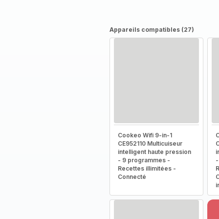
Appareils compatibles (27)
Cookeo Wifi 9-in-1
C
CE952110 Multicuiseur
C
intelligent haute pression
i
- 9 programmes -
-
Recettes illimitées -
R
Connecté
C
i