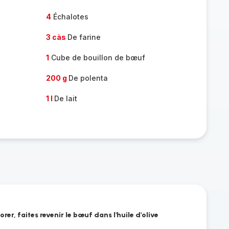
4
Échalotes
3 càs
De farine
1
Cube de bouillon de bœuf
200 g
De polenta
1 l
De lait
er, faites revenir le bœuf dans l'huile d'olive