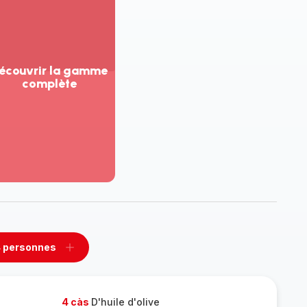
écouvrir la gamme
complète
ir
us...
couvrir
amme
mplète
 personnes
rimer
Ajouter
sonnes
personnes
4 càs
D'huile d'olive