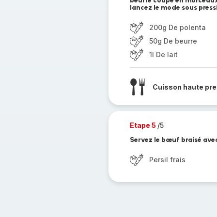
beurre coupé en morceaux 
lancez le mode sous press
200g De polenta
50g De beurre
1l De lait
Cuisson haute pre
Etape 5
/5
Servez le bœuf braisé avec
Persil frais