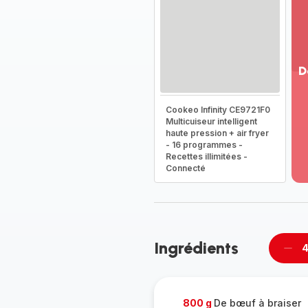
D
Vo
Cookeo Infinity CE9721F0
pl
Multicuiseur intelligent
-
haute pression + air fryer
Dé
- 16 programmes -
la
Recettes illimitées -
g
Connecté
co
-
Ingrédients
4
Supp
per
800 g
De bœuf à braiser