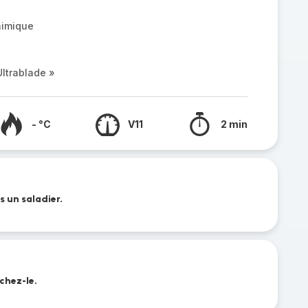
himique
ltrablade »
- °C
V11
2 min
s un saladier.
échez-le.