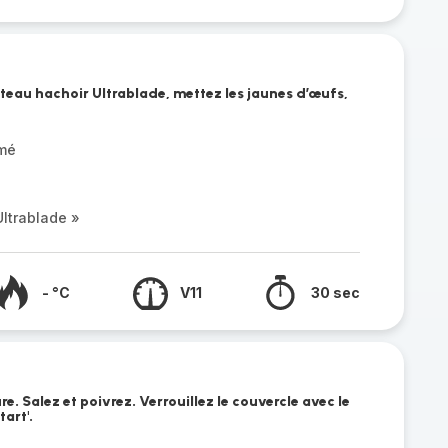
teau hachoir Ultrablade, mettez les jaunes d’œufs,
émé
ltrablade »
- °C
V11
30 sec
ure. Salez et poivrez. Verrouillez le couvercle avec le
art'.