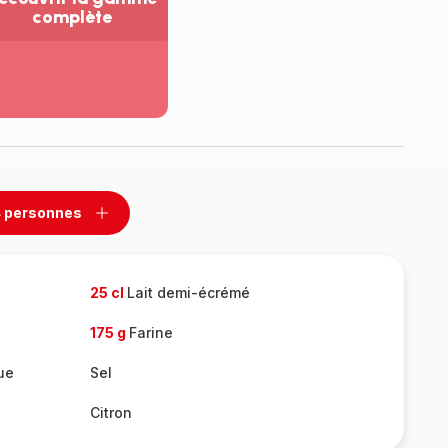
complète
ir
us...
couvrir
amme
mplète
 personnes
rimer
Ajouter
sonnes
personnes
25 cl
Lait demi-écrémé
175 g
Farine
ue
Sel
Citron