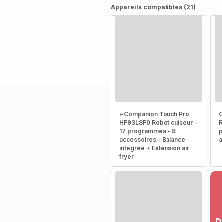
Appareils compatibles (21)
i-Companion Touch Pro
HF93L8F0 Robot cuiseur -
R
17 programmes - 8
p
accessoires - Balance
a
intégrée + Extension air
fryer
D