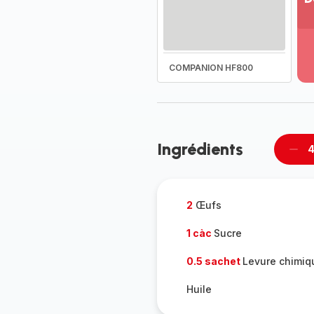
Vo
pl
-
Dé
COMPANION HF800
la
g
co
-
Ingrédients
4
Supp
per
2
Œufs
1 càc
Sucre
0.5 sachet
Levure chimiq
Huile