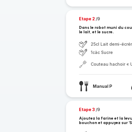
Etape 2
/9
Dans le robot muni du cou
le lait, et le sucre.
25cl Lait demi-écr
1càc Sucre
Couteau hachoir « U
Manual P
Etape 3
/9
Ajoutez la farine et la lev
bouchon et appuyez sur 'St