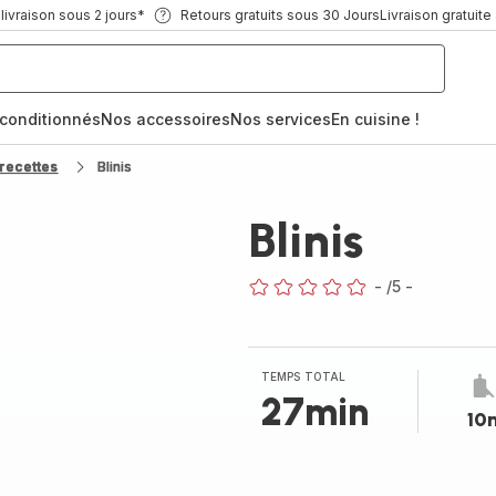
ivraison sous 2 jours*
Retours gratuits sous 30 Jours
Livraison gratuite
econditionnés
Nos accessoires
Nos services
En cuisine !
recettes
Blinis
Blinis
-
/5
-
ratings.0
TEMPS TOTAL
27min
10