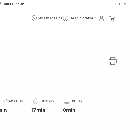
 à partir de 50€
FR
NL
Nos magasins
Besoin d'aide ?
Nos
Besoin
Mon
Mon
magasins
d'aide
compte
panier
?
PRÉPARATION
CUISSON
REPOS
min
17min
0min