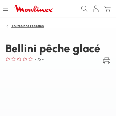
Accueil
Ouvrir
Mon
Mon
Moulinex
le
compte
panie
menu
Toutes nos recettes
Bellini pêche glacé
-
/5
-
ratings.0