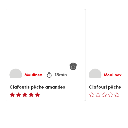
Clafoutis
Clafouti
pêche
pêche
amandes
amandes
18min
Moulinex
Moulinex
Clafoutis pêche amandes
Clafouti pêche a
ratings.NaN
ratings.0