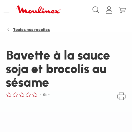
Accueil
Ouvrir
Mon
Mon
Moulinex
le
compte
panie
menu
Toutes nos recettes
Bavette à la sauce
soja et brocolis au
sésame
-
/5
-
ratings.0