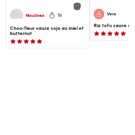
Vero
1h
Moulinex
Riz tofu sauce so
Chou-fleur sauce soja au miel et
butternut
ratings.NaN
ratings.NaN