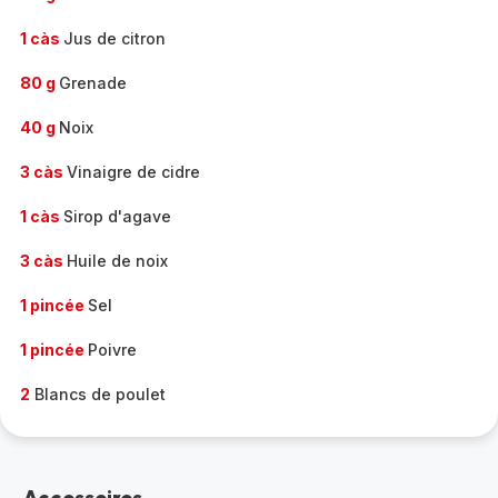
1 càs
Jus de citron
80 g
Grenade
40 g
Noix
3 càs
Vinaigre de cidre
1 càs
Sirop d'agave
3 càs
Huile de noix
1 pincée
Sel
1 pincée
Poivre
2
Blancs de poulet