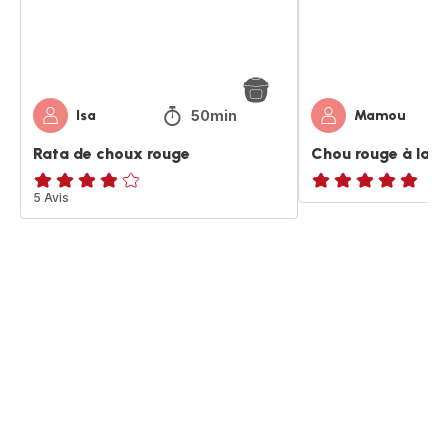
50min
Isa
Mamou
Rata de choux rouge
Chou rouge à la
ratings.3.8
5 Avis
ratings.NaN