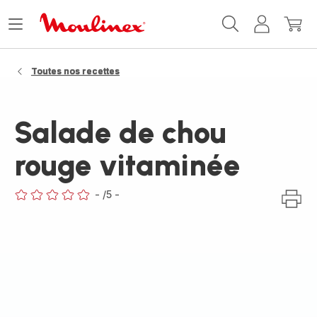
Accueil
Ouvrir
Mon
Mon
Moulinex
le
compte
panie
menu
Toutes nos recettes
Salade de chou
rouge vitaminée
-
/5
-
ratings.0