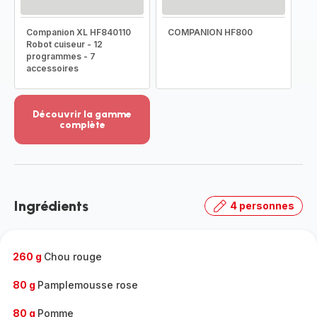
Companion XL HF840110
COMPANION HF800
Robot cuiseur - 12
programmes - 7
accessoires
Découvrir la gamme
complète
Voir
plus...
-
Découvrir
la
Ingrédients
4 personnes
gamme
complète
-
260 g
Chou rouge
80 g
Pamplemousse rose
80 g
Pomme