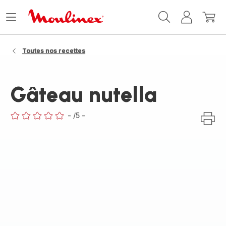
Accueil
Ouvrir
Mon
Mon
Moulinex
le
compte
panie
menu
Toutes nos recettes
Gâteau nutella
-
/5
-
ratings.0