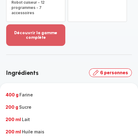
Robot cuiseur - 12
programmes - 7
accessoires
Découvrir la gamme
complète
Voir
plus...
-
Découvrir
la
Ingrédients
6 personnes
gamme
complète
-
400 g
Farine
200 g
Sucre
200 ml
Lait
200 ml
Huile mais