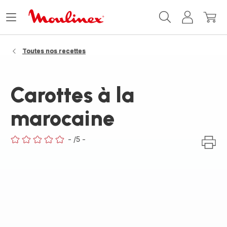
Accueil
Ouvrir
Mon
Mon
Moulinex
le
compte
panie
menu
Toutes nos recettes
Carottes à la
marocaine
-
/5
-
ratings.0