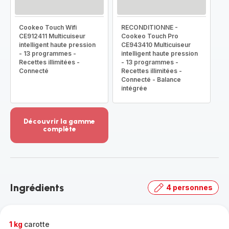
Cookeo Touch Wifi
RECONDITIONNE -
CE912411 Multicuiseur
Cookeo Touch Pro
intelligent haute pression
CE943410 Multicuiseur
- 13 programmes -
intelligent haute pression
Recettes illimitées -
- 13 programmes -
Connecté
Recettes illimitées -
Connecté - Balance
intégrée
Découvrir la gamme
complète
Voir
plus...
-
Découvrir
la
Ingrédients
4 personnes
gamme
complète
-
1 kg
carotte