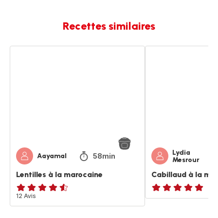
Recettes similaires
Lentilles
Cabillaud
à
à
la
la
marocaine
marocaine
Lydia
58min
Aayamal
Mesrour
Lentilles à la marocaine
Cabillaud à la ma
ratings.4.5
12 Avis
ratings.NaN