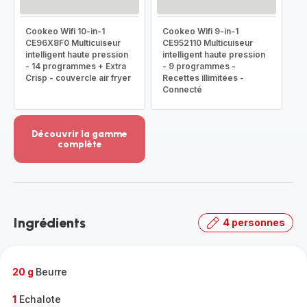
Cookeo Wifi 10-in-1
Cookeo Wifi 9-in-1
CE96X8F0 Multicuiseur
CE952110 Multicuiseur
intelligent haute pression
intelligent haute pression
- 14 programmes + Extra
- 9 programmes -
Crisp - couvercle air fryer
Recettes illimitées -
Connecté
Découvrir la gamme
complète
Voir
plus...
-
Découvrir
la
Ingrédients
4 personnes
gamme
complète
-
20 g
Beurre
1
Echalote