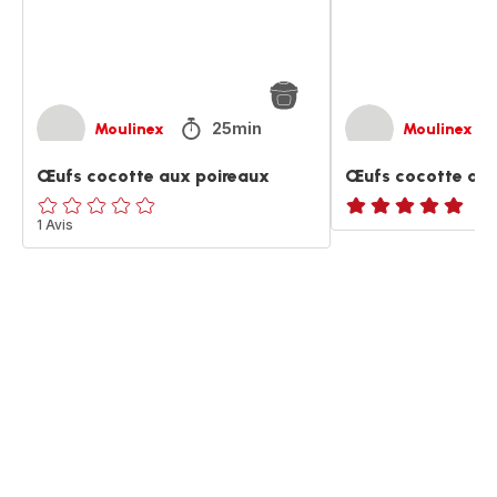
25min
Moulinex
Moulinex
Œufs cocotte aux poireaux
Œufs cocotte aux
ratings.0
1 Avis
Avis
5
étoiles
(moyenne)