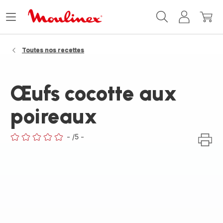
Accueil
Ouvrir
Mon
Mon
Moulinex
le
compte
panie
menu
Toutes nos recettes
Œufs cocotte aux
poireaux
-
/5
-
ratings.0