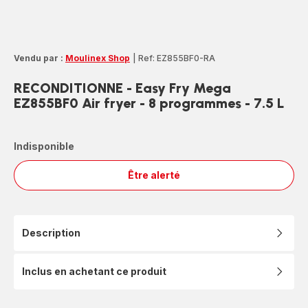
Vendu par :
Moulinex Shop
|
Ref: EZ855BF0-RA
RECONDITIONNE - Easy Fry Mega
EZ855BF0 Air fryer - 8 programmes - 7.5 L
Indisponible
Être alerté
RECONDITIONNE
-
Easy
Fry
Description
Mega
EZ855BF0
Air
Inclus en achetant ce produit
fryer
-
8