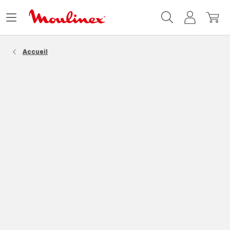
Accueil
Ouvrir
Mon
Mon
Moulinex
le
compte
panie
menu
Accueil