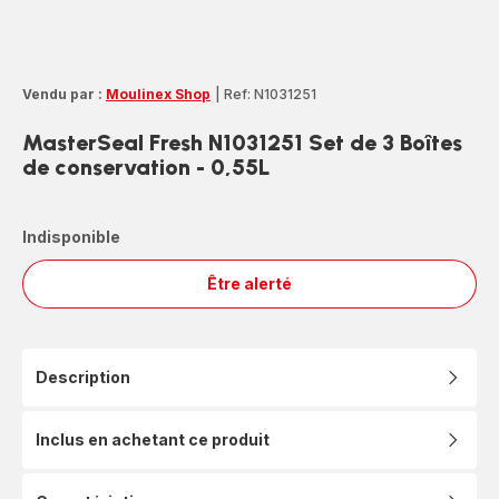
Vendu par :
Moulinex Shop
|
Ref: N1031251
MasterSeal Fresh N1031251 Set de 3 Boîtes
de conservation - 0,55L
Indisponible
Être alerté
MasterSeal
Fresh
N1031251
Set
Description
de
3
Boîtes
Inclus en achetant ce produit
de
conservation
-