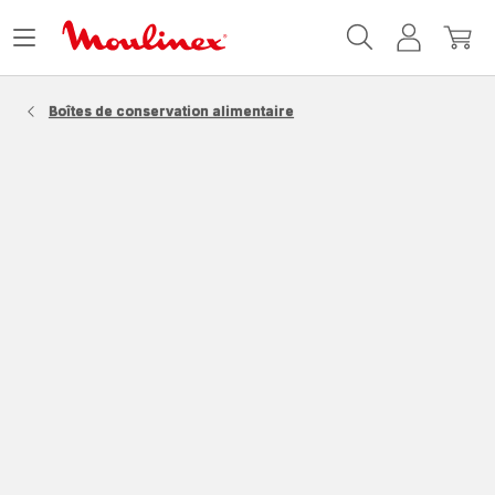
Accueil
Ouvrir
Mon
Mon
Moulinex
le
compte
panie
menu
Boîtes de conservation alimentaire