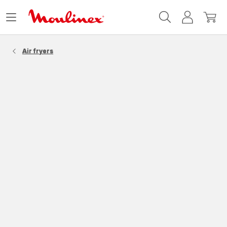
Accueil
Ouvrir
Mon
Mon
Moulinex
le
compte
panie
menu
Air fryers