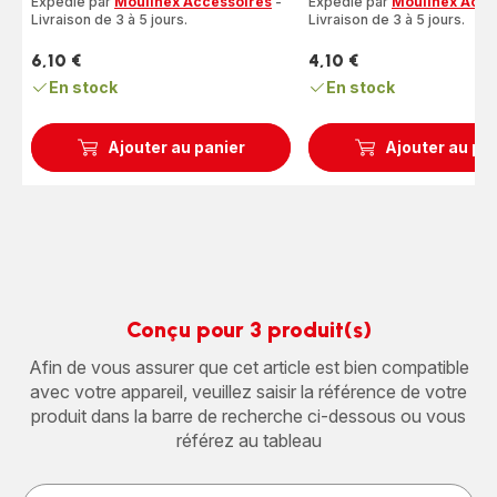
Expédié par
Moulinex Accessoires
-
Expédié par
Moulinex Acce
Livraison de 3 à 5 jours.
Livraison de 3 à 5 jours.
6,10 €
4,10 €
Prix
Prix
En stock
En stock
Ajouter au panier
Ajouter au pa
Conçu pour 3 produit(s)
Afin de vous assurer que cet article est bien compatible
avec votre appareil, veuillez saisir la référence de votre
produit dans la barre de recherche ci-dessous ou vous
référez au tableau