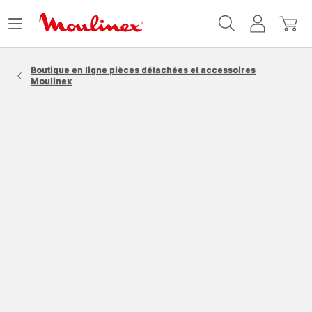
Accueil
Ouvrir
Mon
Mon
Moulinex
le
compte
panie
menu
Boutique en ligne pièces détachées et accessoires
Moulinex