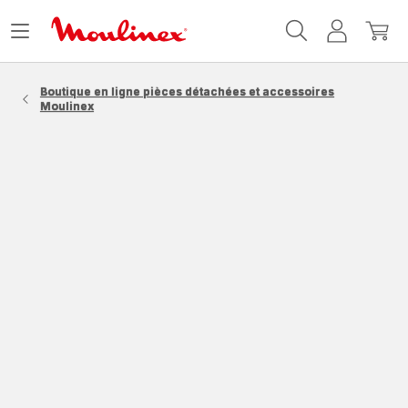
Accueil
Ouvrir
Mon
Mon
Moulinex
le
compte
panie
menu
Boutique en ligne pièces détachées et accessoires
Moulinex