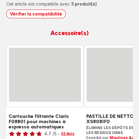
Cet article est compatible avec
3 produit(s)
Vérifier la compatibilité
Accessoire(s)
Cartouche filtrante Claris
PASTILLE DE NETTOY
F08801 pour machines à
XS8081F0
espresso automatiques
Note
ÉLIMINE LES DÉPÔTS DE C
LES RÉSIDUS GRAS
4.7
/5
-
53 Avis
Expédié par
Moulinex Acce