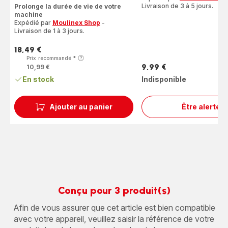
ratings.4.7
Livraison de 3 à 5 jours.
Prolonge la durée de vie de votre
machine
Expédié par
Moulinex Shop
-
Livraison de 1 à 3 jours.
18,49 €
Prix
Prix recommandé
*
9,99 €
10,99 €
Prix
En stock
Indisponible
Ajouter au panier
Être alerté
PASTI
DE
NETT
XS80
Conçu pour 3 produit(s)
Afin de vous assurer que cet article est bien compatible
avec votre appareil, veuillez saisir la référence de votre