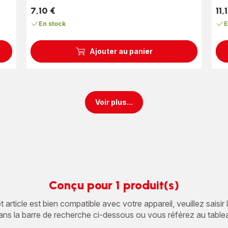
7,10 €
11,
Prix
Prix
En stock
E
Ajouter au panier
Voir plus...
Conçu pour 1 produit(s)
article est bien compatible avec votre appareil, veuillez saisir
ans la barre de recherche ci-dessous ou vous référez au table