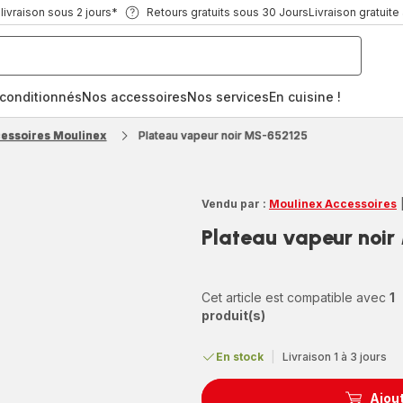
ivraison sous 2 jours*
Retours gratuits sous 30 Jours
Livraison gratuite
econditionnés
Nos accessoires
Nos services
En cuisine !
cessoires Moulinex
Plateau vapeur noir MS-652125
Vendu par :
Moulinex Accessoires
Plateau vapeur noi
Cet article est compatible avec
1
produit(s)
En stock
|
Livraison 1 à 3 jours
Ajout