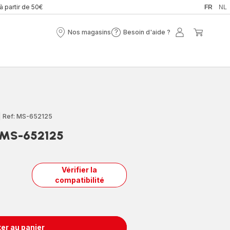
 à partir de 50€
FR
NL
Nos magasins
Besoin d'aide ?
Nos
Besoin
Mon
Mon
magasins
d'aide
compte
panier
?
|
Ref: MS-652125
r MS-652125
Vérifier la
compatibilité
er au panier