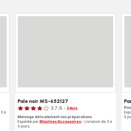
4
Pale noir MS-652127
Pa
Note
Pou
3.7
/5
-
3 Avis
 3 à
Exp
ratings.3.7
Mélange délicatement vos préparations
5 jo
Expédié par
Moulinex Accessoires
- Livraison de 3 à
5 jours.