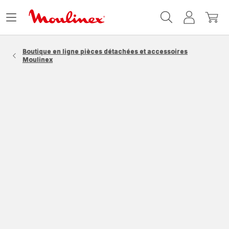
Accueil
Ouvrir
Mon
Mon
Moulinex
le
compte
panie
menu
Boutique en ligne pièces détachées et accessoires
Moulinex