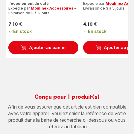
5
1
l'écoulement du café
Expédié par
Moulinex Acce
étoiles
étoile
Expédié par
Moulinex Accessoires
-
Livraison de 3 à 5 jours.
(moyenne)
Livraison de 3 à 5 jours.
(moyenne)
7,10 €
4,10 €
Prix
Prix
En stock
En stock
Ajouter au panier
Ajouter au pa
Conçu pour 1 produit(s)
Afin de vous assurer que cet article est bien compatible
avec votre appareil, veuillez saisir la référence de votre
produit dans la barre de recherche ci-dessous ou vous
référez au tableau