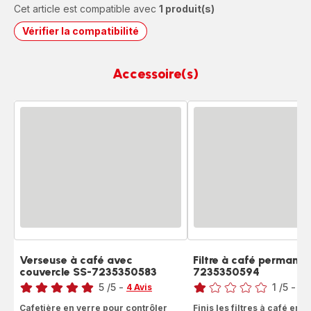
Cet article est compatible avec
1 produit(s)
Vérifier la compatibilité
Accessoire(s)
Verseuse à café avec
Filtre à café permanen
couvercle SS-7235350583
7235350594
Note
Note
5
/5
-
1
/5
-
4 Avis
1 A
Avis
Avis
Cafetière en verre pour contrôler
Finis les filtres à café en p