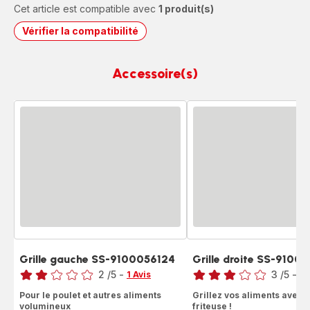
Cet article est compatible avec
1 produit(s)
Vérifier la compatibilité
Accessoire(s)
Grille gauche SS-9100056124
Grille droite SS-9100
Note
Note
2
/5
-
3
/5
-
1 Avis
2 
Avis
Avis
Pour le poulet et autres aliments
Grillez vos aliments avec 
2
3
volumineux
friteuse !