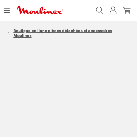
Accueil
Ouvrir
Mon
Mon
Moulinex
le
compte
panie
menu
Boutique en ligne pièces détachées et accessoires
Moulinex