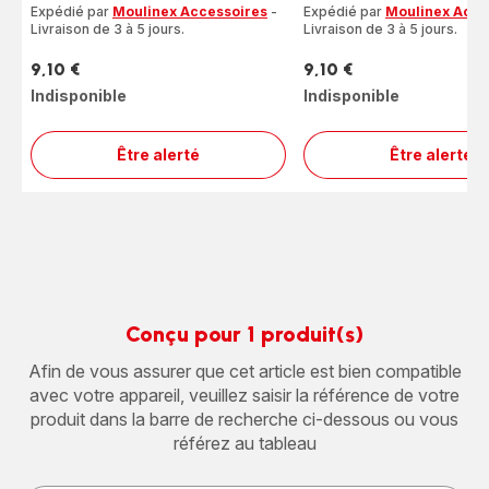
étoiles
étoiles
Expédié par
Moulinex Accessoires
-
Expédié par
Moulinex Acce
(moyenne)
Livraison de 3 à 5 jours.
(moyenne)
Livraison de 3 à 5 jours.
9,10 €
9,10 €
Prix
Prix
Indisponible
Indisponible
Être alerté
Être alerté
Grille
Grille
gauche
droite
SS-
SS-
9100056124
9100
Conçu pour 1 produit(s)
Afin de vous assurer que cet article est bien compatible
avec votre appareil, veuillez saisir la référence de votre
produit dans la barre de recherche ci-dessous ou vous
référez au tableau