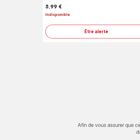
5,99 €
Prix
Indisponible
Être alerté
Détartrants
poudre
x2
F054001B
Afin de vous assurer que cet 
d