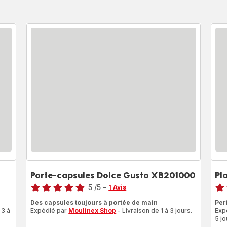
Porte-capsules Dolce Gusto XB201000
Pl
Note
Note
5
/5
-
1 Avis
Avis
rati
Des capsules toujours à portée de main
Per
5
 3 à
Expédié par
Moulinex Shop
- Livraison de 1 à 3 jours.
Exp
étoiles
5 jo