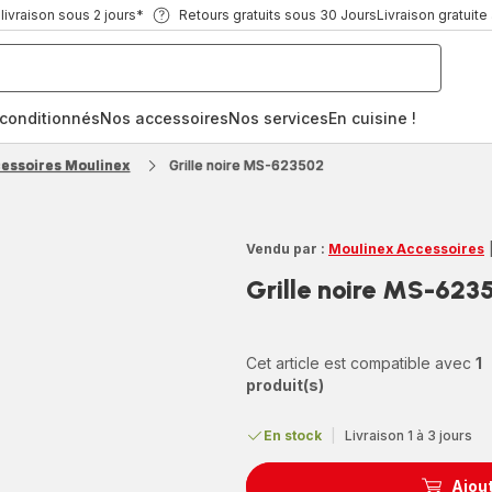
ivraison sous 2 jours*
Retours gratuits sous 30 Jours
Livraison gratuite
econditionnés
Nos accessoires
Nos services
En cuisine !
cessoires Moulinex
Grille noire MS-623502
Vendu par :
Moulinex Accessoires
Grille noire MS-623
Cet article est compatible avec
1
produit(s)
En stock
|
Livraison 1 à 3 jours
Ajout