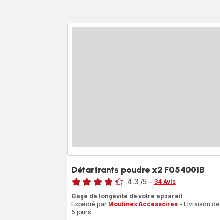
Détartrants poudre x2 F054001B
Note
4.3
/5
-
34 Avis
ratings.4.3
Gage de longévité de votre appareil
Expédié par
Moulinex Accessoires
- Livraison de
5 jours.