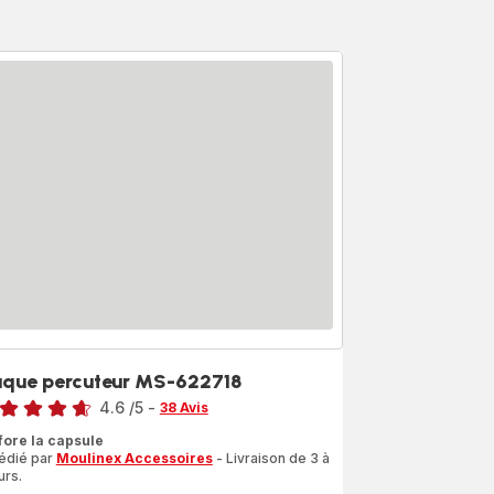
aque percuteur MS-622718
4.6
/5
-
38 Avis
ngs.4.6
fore la capsule
édié par
Moulinex Accessoires
- Livraison de 3 à
urs.