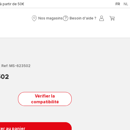
 à partir de 50€
FR
NL
Nos magasins
Besoin d'aide ?
Nos
Besoin
Mon
Mon
magasins
d'aide
compte
panier
?
|
Ref: MS-623502
502
Vérifier la
compatibilité
er au panier