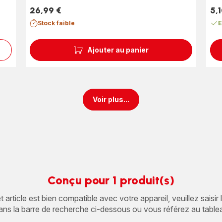
(moyenne)
26,99 €
5,1
Prix
Prix
Stock faible
E
Ajouter au panier
Voir plus...
Conçu pour 1 produit(s)
article est bien compatible avec votre appareil, veuillez saisir
ans la barre de recherche ci-dessous ou vous référez au table