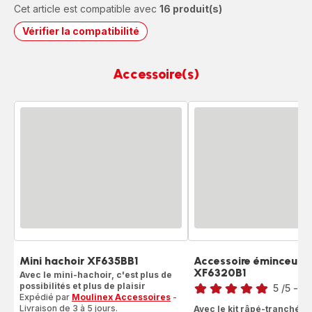
Cet article est compatible avec
16 produit(s)
Vérifier la compatibilité
Accessoire(s)
Mini hachoir XF635BB1
Accessoire éminceur r
XF6320B1
Avec le mini-hachoir, c'est plus de
Note
possibilités et plus de plaisir
5
/5
-
2 
Expédié par
Moulinex Accessoires
-
Avis
Livraison de 3 à 5 jours.
Avec le kit râpé-tranché, c