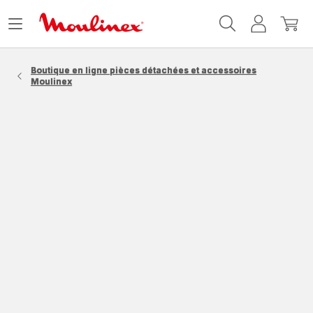
Accueil
Ouvrir
Mon
Mon
Moulinex
le
compte
panie
menu
Boutique en ligne pièces détachées et accessoires
Moulinex