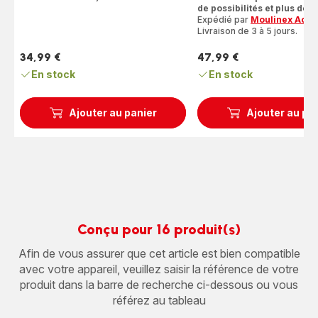
5
de possibilités et plus de pl
étoiles
Expédié par
Moulinex Acce
(moyenne)
Livraison de 3 à 5 jours.
34,99 €
47,99 €
Prix
Prix
En stock
En stock
Ajouter au panier
Ajouter au pa
Conçu pour 16 produit(s)
Afin de vous assurer que cet article est bien compatible
avec votre appareil, veuillez saisir la référence de votre
produit dans la barre de recherche ci-dessous ou vous
référez au tableau