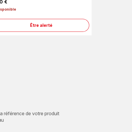
0 €
isponible
Être alerté
Embout
à
forme
de
cœur
SS-
8030002688
 la référence de votre produit
au