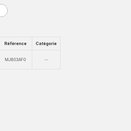
Référence
Catégorie
Indisponible
MJ803AF0
--