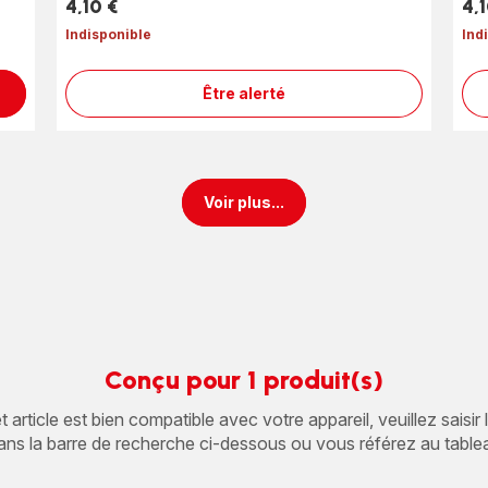
4,10 €
4,1
Prix
Prix
Indisponible
Ind
Être alerté
Embout
à
forme
triangle
SS-
Voir plus...
8030002687
Conçu pour 1 produit(s)
article est bien compatible avec votre appareil, veuillez saisir
ans la barre de recherche ci-dessous ou vous référez au table