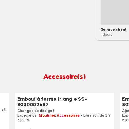
Service client
dédié
Accessoire(s)
9
Embout à forme triangle SS-
Em
8030002687
80
 3 à
Changez de design !
Ajo
Expédié par
Moulinex Accessoires
- Livraison de 3 à
Exp
5 jours.
5 jo