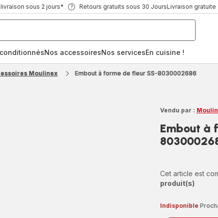
ivraison sous 2 jours*
Retours gratuits sous 30 Jours
Livraison gratuite
econditionnés
Nos accessoires
Nos services
En cuisine !
cessoires Moulinex
Embout à forme de fleur SS-8030002686
Vendu par :
Moulin
Embout à f
80300026
Cet article est c
produit(s)
Indisponible
Procha