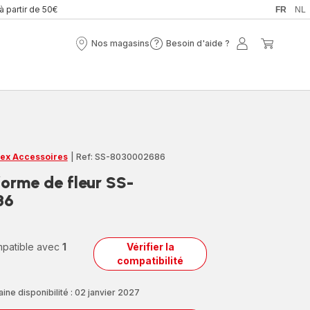
 à partir de 50€
FR
NL
Nos magasins
Besoin d'aide ?
Nos
Besoin
Mon
Mon
magasins
d'aide
compte
panier
?
ex Accessoires
|
Ref: SS-8030002686
orme de fleur SS-
86
ompatible avec
1
Vérifier la
compatibilité
ine disponibilité : 02 janvier 2027